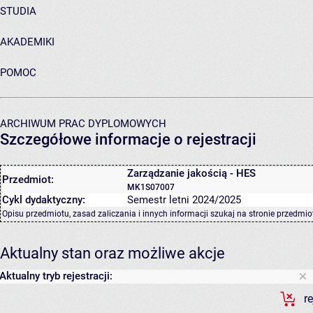
STUDIA
AKADEMIKI
POMOC
ARCHIWUM PRAC DYPLOMOWYCH
Szczegółowe informacje o rejestracji
Zarządzanie jakością - HES
Przedmiot:
MK1S07007
Cykl dydaktyczny:
Semestr letni 2024/2025
Opisu przedmiotu, zasad zaliczania i innych informacji szukaj na
stronie przedmio
Aktualny stan oraz możliwe akcje
Aktualny tryb rejestracji:
r