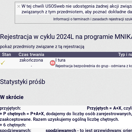
W tej chwili USOSweb nie udostępnia żadnej akcji związa
związanych z tym przedmiotem, aby poznać dokładne daty
Informacji o terminach i zasadach rejestracji sz
Rejestracja w cyklu 2024L na programie MNIK
pokaż przedmioty związane z tą rejestracją
Stan
Czas trwania
Typ i n
zakończona
I tura
-
Rejestracja bezpośrednia do grup - odmiana z k
Statystyki próśb
W skrócie
przyjętych:
Przyjętych = A+X
, czy
+ P chętnych = P+A+X
, dodajemy do liczby osób zarejestrowanych, 
zaakceptowane. Razem uzyskujemy ogólną liczbę chętnych.
+ 6 chętnych:
spodziewanych:
spodziewanych
- to jest przewidywany, orie