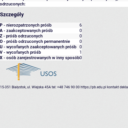
odrzuconych:
Szczegóły
P
- nierozpatrzonych próśb
6
A
- zaakceptowanych próśb
0
Z
- próśb odrzuconych
0
O
- próśb odrzuconych permanentnie
0
U
- wycofanych zaakceptowanych próśb
0
V
- wycofanych próśb
1
X
- osób zarejestrowanych w inny sposób
0
15-351 Białystok, ul. Wiejska 45A
tel: +48 746 90 00
https://pb.edu.pl
kontakt
dekla