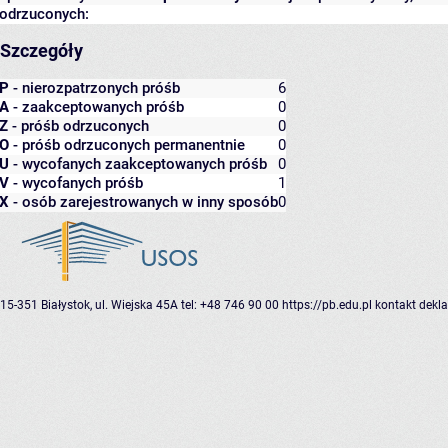
odrzuconych:
Szczegóły
P
- nierozpatrzonych próśb
6
A
- zaakceptowanych próśb
0
Z
- próśb odrzuconych
0
O
- próśb odrzuconych permanentnie
0
U
- wycofanych zaakceptowanych próśb
0
V
- wycofanych próśb
1
X
- osób zarejestrowanych w inny sposób
0
15-351 Białystok, ul. Wiejska 45A
tel: +48 746 90 00
https://pb.edu.pl
kontakt
dekla