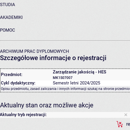
STUDIA
AKADEMIKI
POMOC
ARCHIWUM PRAC DYPLOMOWYCH
Szczegółowe informacje o rejestracji
Zarządzanie jakością - HES
Przedmiot:
MK1S07007
Cykl dydaktyczny:
Semestr letni 2024/2025
Opisu przedmiotu, zasad zaliczania i innych informacji szukaj na
stronie przedmio
Aktualny stan oraz możliwe akcje
Aktualny tryb rejestracji:
r