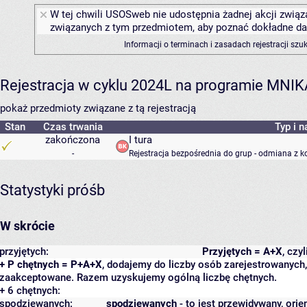
W tej chwili USOSweb nie udostępnia żadnej akcji związa
związanych z tym przedmiotem, aby poznać dokładne daty
Informacji o terminach i zasadach rejestracji sz
Rejestracja w cyklu 2024L na programie MNIK
pokaż przedmioty związane z tą rejestracją
Stan
Czas trwania
Typ i n
zakończona
I tura
-
Rejestracja bezpośrednia do grup - odmiana z k
Statystyki próśb
W skrócie
przyjętych:
Przyjętych = A+X
, czy
+ P chętnych = P+A+X
, dodajemy do liczby osób zarejestrowanych, 
zaakceptowane. Razem uzyskujemy ogólną liczbę chętnych.
+ 6 chętnych:
spodziewanych:
spodziewanych
- to jest przewidywany, orie