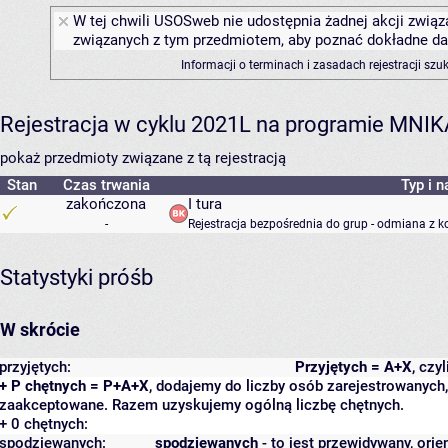
W tej chwili USOSweb nie udostępnia żadnej akcji związa
związanych z tym przedmiotem, aby poznać dokładne daty
Informacji o terminach i zasadach rejestracji sz
Rejestracja w cyklu 2021L na programie MNIK
pokaż przedmioty związane z tą rejestracją
Stan
Czas trwania
Typ i n
zakończona
I tura
-
Rejestracja bezpośrednia do grup - odmiana z k
Statystyki próśb
W skrócie
przyjętych:
Przyjętych = A+X
, czy
+ P chętnych = P+A+X
, dodajemy do liczby osób zarejestrowanych, 
zaakceptowane. Razem uzyskujemy ogólną liczbę chętnych.
+ 0 chętnych:
spodziewanych:
spodziewanych
- to jest przewidywany, orie