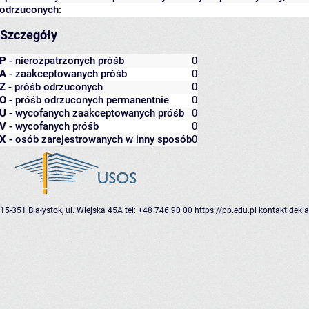
odrzuconych:
Szczegóły
P
- nierozpatrzonych próśb
0
A
- zaakceptowanych próśb
0
Z
- próśb odrzuconych
0
O
- próśb odrzuconych permanentnie
0
U
- wycofanych zaakceptowanych próśb
0
V
- wycofanych próśb
0
X
- osób zarejestrowanych w inny sposób
0
15-351 Białystok, ul. Wiejska 45A
tel: +48 746 90 00
https://pb.edu.pl
kontakt
dekla