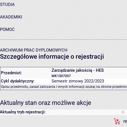
STUDIA
AKADEMIKI
POMOC
ARCHIWUM PRAC DYPLOMOWYCH
Szczegółowe informacje o rejestracji
Zarządzanie jakością - HES
Przedmiot:
MK1S07007
Cykl dydaktyczny:
Semestr zimowy 2022/2023
Opisu przedmiotu, zasad zaliczania i innych informacji szukaj na
stronie przedmio
Aktualny stan oraz możliwe akcje
Aktualny tryb rejestracji:
r