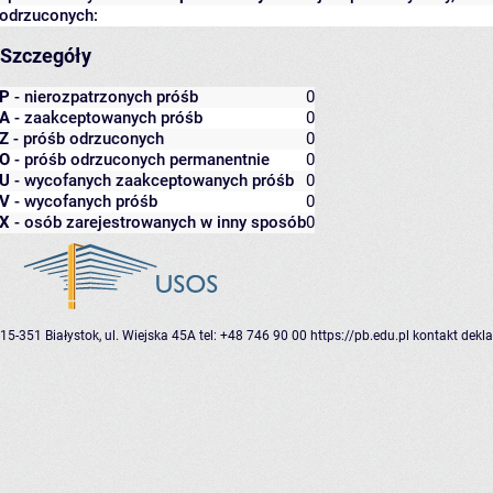
odrzuconych:
Szczegóły
P
- nierozpatrzonych próśb
0
A
- zaakceptowanych próśb
0
Z
- próśb odrzuconych
0
O
- próśb odrzuconych permanentnie
0
U
- wycofanych zaakceptowanych próśb
0
V
- wycofanych próśb
0
X
- osób zarejestrowanych w inny sposób
0
15-351 Białystok, ul. Wiejska 45A
tel: +48 746 90 00
https://pb.edu.pl
kontakt
dekla