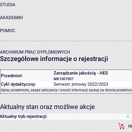
STUDIA
AKADEMIKI
POMOC
ARCHIWUM PRAC DYPLOMOWYCH
Szczegółowe informacje o rejestracji
Zarządzanie jakością - HES
Przedmiot:
MK1S07007
Cykl dydaktyczny:
Semestr zimowy 2022/2023
Opisu przedmiotu, zasad zaliczania i innych informacji szukaj na
stronie przedmio
Aktualny stan oraz możliwe akcje
Aktualny tryb rejestracji:
r