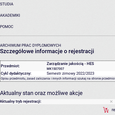
STUDIA
AKADEMIKI
POMOC
ARCHIWUM PRAC DYPLOMOWYCH
Szczegółowe informacje o rejestracji
Zarządzanie jakością - HES
Przedmiot:
MK1S07007
Cykl dydaktyczny:
Semestr zimowy 2022/2023
Opisu przedmiotu, zasad zaliczania i innych informacji szukaj na
stronie przedmio
Aktualny stan oraz możliwe akcje
Aktualny tryb rejestracji:
r