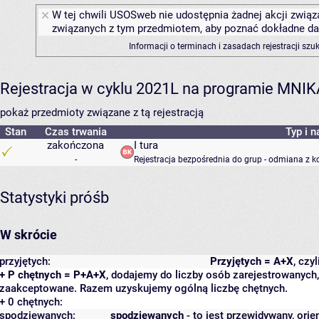
W tej chwili USOSweb nie udostępnia żadnej akcji związa
związanych z tym przedmiotem, aby poznać dokładne daty
Informacji o terminach i zasadach rejestracji sz
Rejestracja w cyklu 2021L na programie MNIK
pokaż przedmioty związane z tą rejestracją
Stan
Czas trwania
Typ i n
zakończona
I tura
-
Rejestracja bezpośrednia do grup - odmiana z k
Statystyki próśb
W skrócie
przyjętych:
Przyjętych = A+X
, czy
+ P chętnych = P+A+X
, dodajemy do liczby osób zarejestrowanych, 
zaakceptowane. Razem uzyskujemy ogólną liczbę chętnych.
+ 0 chętnych:
spodziewanych:
spodziewanych
- to jest przewidywany, orie