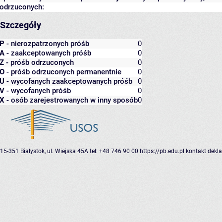
odrzuconych:
Szczegóły
P
- nierozpatrzonych próśb
0
A
- zaakceptowanych próśb
0
Z
- próśb odrzuconych
0
O
- próśb odrzuconych permanentnie
0
U
- wycofanych zaakceptowanych próśb
0
V
- wycofanych próśb
0
X
- osób zarejestrowanych w inny sposób
0
15-351 Białystok, ul. Wiejska 45A
tel: +48 746 90 00
https://pb.edu.pl
kontakt
dekla