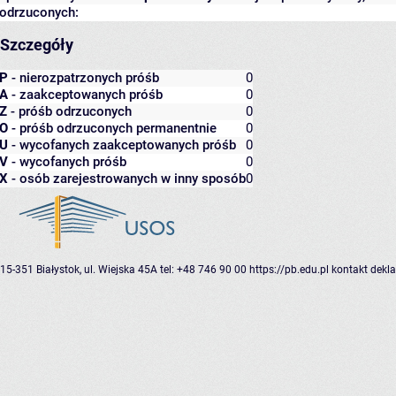
odrzuconych:
Szczegóły
P
- nierozpatrzonych próśb
0
A
- zaakceptowanych próśb
0
Z
- próśb odrzuconych
0
O
- próśb odrzuconych permanentnie
0
U
- wycofanych zaakceptowanych próśb
0
V
- wycofanych próśb
0
X
- osób zarejestrowanych w inny sposób
0
15-351 Białystok, ul. Wiejska 45A
tel: +48 746 90 00
https://pb.edu.pl
kontakt
dekla