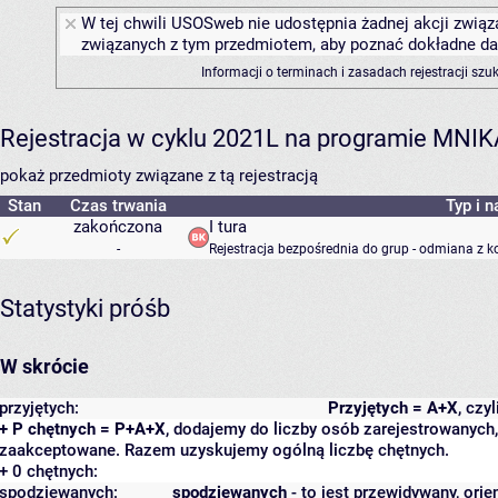
W tej chwili USOSweb nie udostępnia żadnej akcji związa
związanych z tym przedmiotem, aby poznać dokładne daty
Informacji o terminach i zasadach rejestracji sz
Rejestracja w cyklu 2021L na programie MNIK
pokaż przedmioty związane z tą rejestracją
Stan
Czas trwania
Typ i n
zakończona
I tura
-
Rejestracja bezpośrednia do grup - odmiana z k
Statystyki próśb
W skrócie
przyjętych:
Przyjętych = A+X
, czy
+ P chętnych = P+A+X
, dodajemy do liczby osób zarejestrowanych, 
zaakceptowane. Razem uzyskujemy ogólną liczbę chętnych.
+ 0 chętnych:
spodziewanych:
spodziewanych
- to jest przewidywany, orie