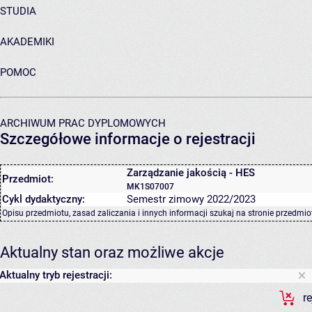
STUDIA
AKADEMIKI
POMOC
ARCHIWUM PRAC DYPLOMOWYCH
Szczegółowe informacje o rejestracji
Zarządzanie jakością - HES
Przedmiot:
MK1S07007
Cykl dydaktyczny:
Semestr zimowy 2022/2023
Opisu przedmiotu, zasad zaliczania i innych informacji szukaj na
stronie przedmio
Aktualny stan oraz możliwe akcje
Aktualny tryb rejestracji:
r