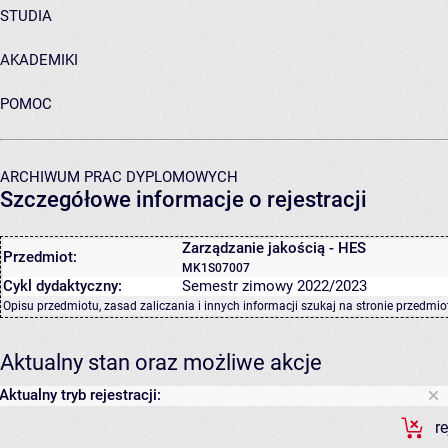
STUDIA
AKADEMIKI
POMOC
ARCHIWUM PRAC DYPLOMOWYCH
Szczegółowe informacje o rejestracji
Zarządzanie jakością - HES
Przedmiot:
MK1S07007
Cykl dydaktyczny:
Semestr zimowy 2022/2023
Opisu przedmiotu, zasad zaliczania i innych informacji szukaj na
stronie przedmio
Aktualny stan oraz możliwe akcje
Aktualny tryb rejestracji:
r