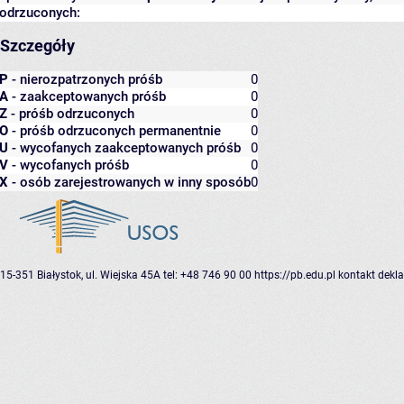
odrzuconych:
Szczegóły
P
- nierozpatrzonych próśb
0
A
- zaakceptowanych próśb
0
Z
- próśb odrzuconych
0
O
- próśb odrzuconych permanentnie
0
U
- wycofanych zaakceptowanych próśb
0
V
- wycofanych próśb
0
X
- osób zarejestrowanych w inny sposób
0
15-351 Białystok, ul. Wiejska 45A
tel: +48 746 90 00
https://pb.edu.pl
kontakt
dekla