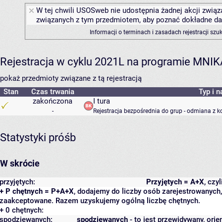
W tej chwili USOSweb nie udostępnia żadnej akcji związa
związanych z tym przedmiotem, aby poznać dokładne daty
Informacji o terminach i zasadach rejestracji sz
Rejestracja w cyklu 2021L na programie MNIK
pokaż przedmioty związane z tą rejestracją
Stan
Czas trwania
Typ i n
zakończona
I tura
-
Rejestracja bezpośrednia do grup - odmiana z k
Statystyki próśb
W skrócie
przyjętych:
Przyjętych = A+X
, czy
+ P chętnych = P+A+X
, dodajemy do liczby osób zarejestrowanych, 
zaakceptowane. Razem uzyskujemy ogólną liczbę chętnych.
+ 0 chętnych:
spodziewanych:
spodziewanych
- to jest przewidywany, orie