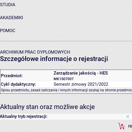
STUDIA
AKADEMIKI
POMOC
ARCHIWUM PRAC DYPLOMOWYCH
Szczegółowe informacje o rejestracji
Zarządzanie jakością - HES
Przedmiot:
MK1S07007
Cykl dydaktyczny:
Semestr zimowy 2021/2022
Opisu przedmiotu, zasad zaliczania i innych informacji szukaj na
stronie przedmio
Aktualny stan oraz możliwe akcje
Aktualny tryb rejestracji:
r