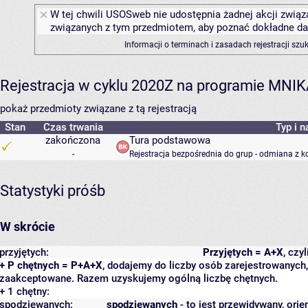
W tej chwili USOSweb nie udostępnia żadnej akcji związa
związanych z tym przedmiotem, aby poznać dokładne daty
Informacji o terminach i zasadach rejestracji sz
Rejestracja w cyklu 2020Z na programie MNI
pokaż przedmioty związane z tą rejestracją
Stan
Czas trwania
Typ i n
zakończona
Tura podstawowa
-
Rejestracja bezpośrednia do grup - odmiana z k
Statystyki próśb
W skrócie
przyjętych:
Przyjętych = A+X
, czy
+ P chętnych = P+A+X
, dodajemy do liczby osób zarejestrowanych, 
zaakceptowane. Razem uzyskujemy ogólną liczbę chętnych.
+ 1 chętny:
spodziewanych:
spodziewanych
- to jest przewidywany, orie