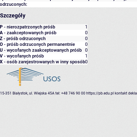
odrzuconych:
Szczegóły
P
- nierozpatrzonych próśb
1
A
- zaakceptowanych próśb
0
Z
- próśb odrzuconych
0
O
- próśb odrzuconych permanentnie
0
U
- wycofanych zaakceptowanych próśb
0
V
- wycofanych próśb
1
X
- osób zarejestrowanych w inny sposób
0
15-351 Białystok, ul. Wiejska 45A
tel: +48 746 90 00
https://pb.edu.pl
kontakt
dekla