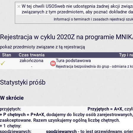
W tej chwili USOSweb nie udostępnia żadnej akcji związa
związanych z tym przedmiotem, aby poznać dokładne daty
Informacji o terminach i zasadach rejestracji sz
Rejestracja w cyklu 2020Z na programie MNI
pokaż przedmioty związane z tą rejestracją
Stan
Czas trwania
Typ i n
zakończona
Tura podstawowa
-
Rejestracja bezpośrednia do grup - odmiana z k
Statystyki próśb
W skrócie
przyjętych:
Przyjętych = A+X
, czy
+ P chętnych = P+A+X
, dodajemy do liczby osób zarejestrowanych, 
zaakceptowane. Razem uzyskujemy ogólną liczbę chętnych.
+ 1 chętny:
spodziewanych:
spodziewanych
- to jest przewidywany, orie