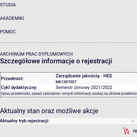
STUDIA
AKADEMIKI
POMOC
ARCHIWUM PRAC DYPLOMOWYCH
Szczegółowe informacje o rejestracji
Zarządzanie jakością - HES
Przedmiot:
MK1S07007
Cykl dydaktyczny:
Semestr zimowy 2021/2022
Opisu przedmiotu, zasad zaliczania i innych informacji szukaj na
stronie przedmio
Aktualny stan oraz możliwe akcje
Aktualny tryb rejestracji:
r