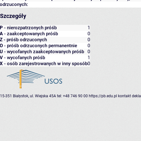
odrzuconych:
Szczegóły
P
- nierozpatrzonych próśb
1
A
- zaakceptowanych próśb
0
Z
- próśb odrzuconych
0
O
- próśb odrzuconych permanentnie
0
U
- wycofanych zaakceptowanych próśb
0
V
- wycofanych próśb
1
X
- osób zarejestrowanych w inny sposób
0
15-351 Białystok, ul. Wiejska 45A
tel: +48 746 90 00
https://pb.edu.pl
kontakt
dekla