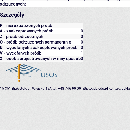
odrzuconych:
Szczegóły
P
- nierozpatrzonych próśb
1
A
- zaakceptowanych próśb
0
Z
- próśb odrzuconych
0
O
- próśb odrzuconych permanentnie
0
U
- wycofanych zaakceptowanych próśb
0
V
- wycofanych próśb
1
X
- osób zarejestrowanych w inny sposób
0
15-351 Białystok, ul. Wiejska 45A
tel: +48 746 90 00
https://pb.edu.pl
kontakt
dekla