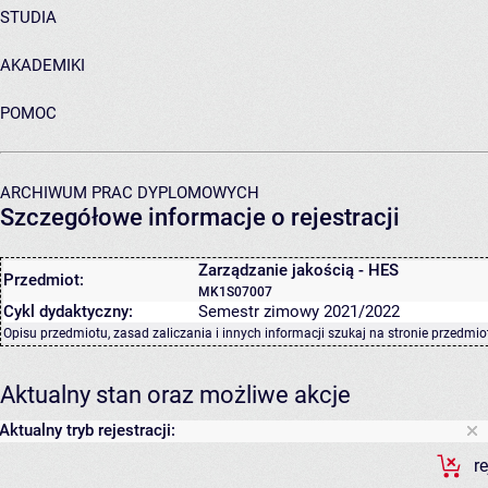
STUDIA
AKADEMIKI
POMOC
ARCHIWUM PRAC DYPLOMOWYCH
Szczegółowe informacje o rejestracji
Zarządzanie jakością - HES
Przedmiot:
MK1S07007
Cykl dydaktyczny:
Semestr zimowy 2021/2022
Opisu przedmiotu, zasad zaliczania i innych informacji szukaj na
stronie przedmio
Aktualny stan oraz możliwe akcje
Aktualny tryb rejestracji:
r