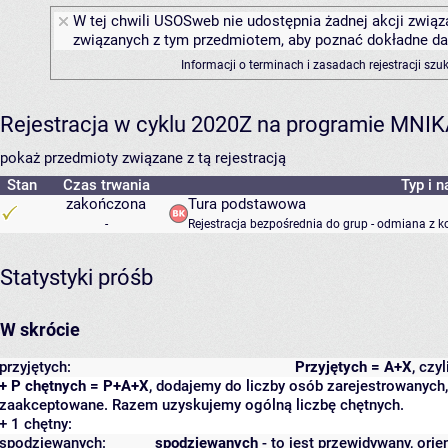
W tej chwili USOSweb nie udostępnia żadnej akcji związa
związanych z tym przedmiotem, aby poznać dokładne daty
Informacji o terminach i zasadach rejestracji sz
Rejestracja w cyklu 2020Z na programie MNI
pokaż przedmioty związane z tą rejestracją
Stan
Czas trwania
Typ i n
zakończona
Tura podstawowa
-
Rejestracja bezpośrednia do grup - odmiana z k
Statystyki próśb
W skrócie
przyjętych:
Przyjętych = A+X
, czy
+ P chętnych = P+A+X
, dodajemy do liczby osób zarejestrowanych, 
zaakceptowane. Razem uzyskujemy ogólną liczbę chętnych.
+ 1 chętny:
spodziewanych:
spodziewanych
- to jest przewidywany, orie