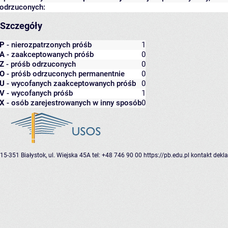
odrzuconych:
Szczegóły
P
- nierozpatrzonych próśb
1
A
- zaakceptowanych próśb
0
Z
- próśb odrzuconych
0
O
- próśb odrzuconych permanentnie
0
U
- wycofanych zaakceptowanych próśb
0
V
- wycofanych próśb
1
X
- osób zarejestrowanych w inny sposób
0
15-351 Białystok, ul. Wiejska 45A
tel: +48 746 90 00
https://pb.edu.pl
kontakt
dekla