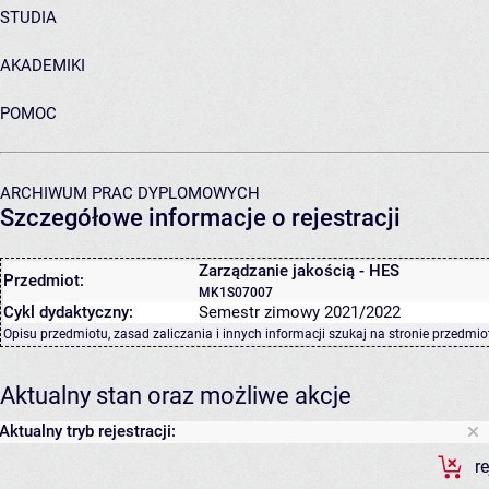
STUDIA
AKADEMIKI
POMOC
ARCHIWUM PRAC DYPLOMOWYCH
Szczegółowe informacje o rejestracji
Zarządzanie jakością - HES
Przedmiot:
MK1S07007
Cykl dydaktyczny:
Semestr zimowy 2021/2022
Opisu przedmiotu, zasad zaliczania i innych informacji szukaj na
stronie przedmio
Aktualny stan oraz możliwe akcje
Aktualny tryb rejestracji:
r