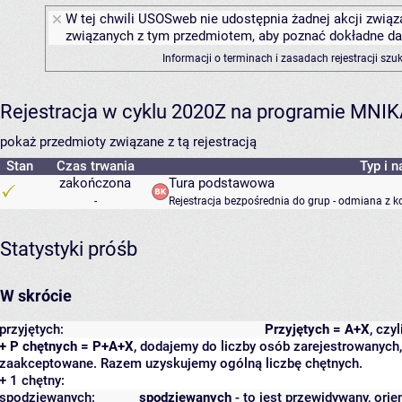
W tej chwili USOSweb nie udostępnia żadnej akcji związa
związanych z tym przedmiotem, aby poznać dokładne daty
Informacji o terminach i zasadach rejestracji sz
Rejestracja w cyklu 2020Z na programie MNI
pokaż przedmioty związane z tą rejestracją
Stan
Czas trwania
Typ i n
zakończona
Tura podstawowa
-
Rejestracja bezpośrednia do grup - odmiana z k
Statystyki próśb
W skrócie
przyjętych:
Przyjętych = A+X
, czy
+ P chętnych = P+A+X
, dodajemy do liczby osób zarejestrowanych, 
zaakceptowane. Razem uzyskujemy ogólną liczbę chętnych.
+ 1 chętny:
spodziewanych:
spodziewanych
- to jest przewidywany, orie