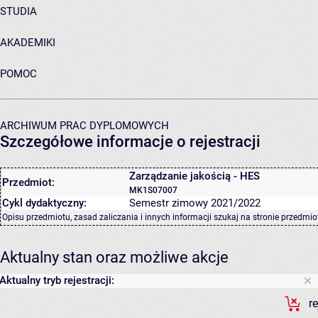
STUDIA
AKADEMIKI
POMOC
ARCHIWUM PRAC DYPLOMOWYCH
Szczegółowe informacje o rejestracji
Zarządzanie jakością - HES
Przedmiot:
MK1S07007
Cykl dydaktyczny:
Semestr zimowy 2021/2022
Opisu przedmiotu, zasad zaliczania i innych informacji szukaj na
stronie przedmio
Aktualny stan oraz możliwe akcje
Aktualny tryb rejestracji:
r