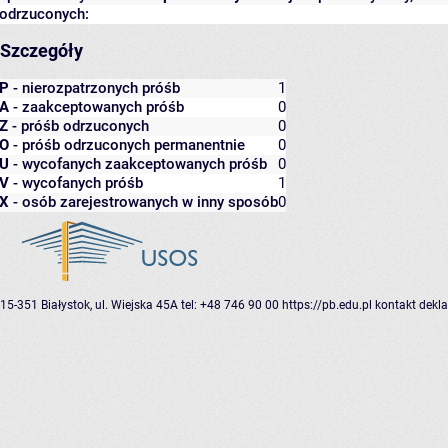
odrzuconych:
Szczegóły
P
- nierozpatrzonych próśb
1
A
- zaakceptowanych próśb
0
Z
- próśb odrzuconych
0
O
- próśb odrzuconych permanentnie
0
U
- wycofanych zaakceptowanych próśb
0
V
- wycofanych próśb
1
X
- osób zarejestrowanych w inny sposób
0
15-351 Białystok, ul. Wiejska 45A
tel: +48 746 90 00
https://pb.edu.pl
kontakt
dekla