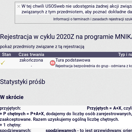
W tej chwili USOSweb nie udostępnia żadnej akcji związa
związanych z tym przedmiotem, aby poznać dokładne daty
Informacji o terminach i zasadach rejestracji sz
Rejestracja w cyklu 2020Z na programie MNI
pokaż przedmioty związane z tą rejestracją
Stan
Czas trwania
Typ i n
zakończona
Tura podstawowa
-
Rejestracja bezpośrednia do grup - odmiana z k
Statystyki próśb
W skrócie
przyjętych:
Przyjętych = A+X
, czy
+ P chętnych = P+A+X
, dodajemy do liczby osób zarejestrowanych, 
zaakceptowane. Razem uzyskujemy ogólną liczbę chętnych.
+ 1 chętny:
spodziewanych:
spodziewanych
- to jest przewidywany, orie