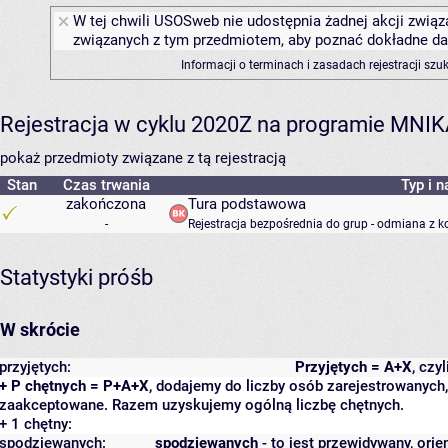
W tej chwili USOSweb nie udostępnia żadnej akcji związa
związanych z tym przedmiotem, aby poznać dokładne daty
Informacji o terminach i zasadach rejestracji sz
Rejestracja w cyklu 2020Z na programie MNI
pokaż przedmioty związane z tą rejestracją
Stan
Czas trwania
Typ i n
zakończona
Tura podstawowa
-
Rejestracja bezpośrednia do grup - odmiana z k
Statystyki próśb
W skrócie
przyjętych:
Przyjętych = A+X
, czy
+ P chętnych = P+A+X
, dodajemy do liczby osób zarejestrowanych, 
zaakceptowane. Razem uzyskujemy ogólną liczbę chętnych.
+ 1 chętny:
spodziewanych:
spodziewanych
- to jest przewidywany, orie