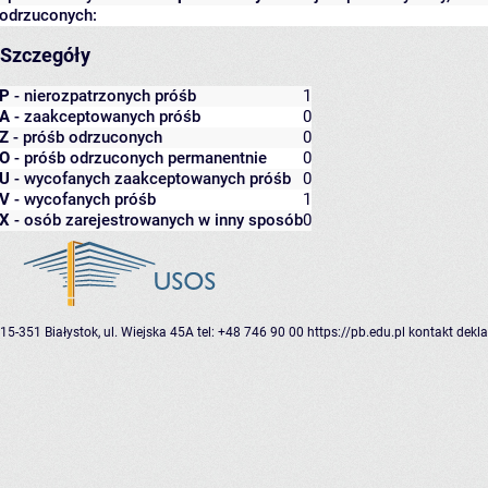
odrzuconych:
Szczegóły
P
- nierozpatrzonych próśb
1
A
- zaakceptowanych próśb
0
Z
- próśb odrzuconych
0
O
- próśb odrzuconych permanentnie
0
U
- wycofanych zaakceptowanych próśb
0
V
- wycofanych próśb
1
X
- osób zarejestrowanych w inny sposób
0
15-351 Białystok, ul. Wiejska 45A
tel: +48 746 90 00
https://pb.edu.pl
kontakt
dekla