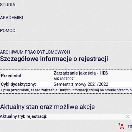
STUDIA
AKADEMIKI
POMOC
ARCHIWUM PRAC DYPLOMOWYCH
Szczegółowe informacje o rejestracji
Zarządzanie jakością - HES
Przedmiot:
MK1S07007
Cykl dydaktyczny:
Semestr zimowy 2021/2022
Opisu przedmiotu, zasad zaliczania i innych informacji szukaj na
stronie przedmio
Aktualny stan oraz możliwe akcje
Aktualny tryb rejestracji:
r