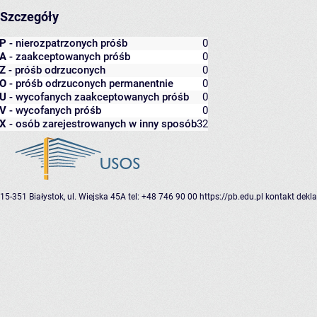
Szczegóły
P
- nierozpatrzonych próśb
0
A
- zaakceptowanych próśb
0
Z
- próśb odrzuconych
0
O
- próśb odrzuconych permanentnie
0
U
- wycofanych zaakceptowanych próśb
0
V
- wycofanych próśb
0
X
- osób zarejestrowanych w inny sposób
32
15-351 Białystok, ul. Wiejska 45A
tel: +48 746 90 00
https://pb.edu.pl
kontakt
dekla