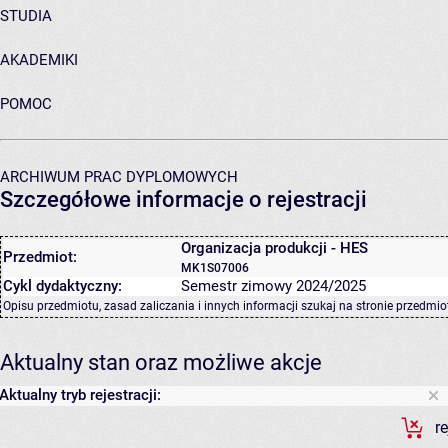
STUDIA
AKADEMIKI
POMOC
ARCHIWUM PRAC DYPLOMOWYCH
Szczegółowe informacje o rejestracji
Organizacja produkcji - HES
Przedmiot:
MK1S07006
Cykl dydaktyczny:
Semestr zimowy 2024/2025
Opisu przedmiotu, zasad zaliczania i innych informacji szukaj na
stronie przedmio
Aktualny stan oraz możliwe akcje
Aktualny tryb rejestracji:
r