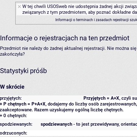
W tej chwili USOSweb nie udostępnia żadnej akcji związa
związanych z tym przedmiotem, aby poznać dokładne daty
Informacji o terminach i zasadach rejestracji sz
Informacje o rejestracjach na ten przedmiot
Przedmiot nie należy do żadnej aktualnej rejestracji. Nie można s
zakończyła?
Statystyki próśb
W skrócie
przyjętych:
Przyjętych = A+X
, czyli 
+ P chętnych = P+A+X
, dodajemy do liczby osób zarejestrowanych, 
zaakceptowane. Razem uzyskujemy ogólną liczbę chętnych.
+ 0 chętnych:
spodziewanych:
spodziewanych
- to jest przewidywany, orienta
odrzuconych: