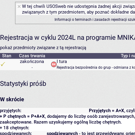
W tej chwili USOSweb nie udostępnia żadnej akcji związa
związanych z tym przedmiotem, aby poznać dokładne daty
Informacji o terminach i zasadach rejestracji sz
Rejestracja w cyklu 2024L na programie MNIK
pokaż przedmioty związane z tą rejestracją
Stan
Czas trwania
Typ i n
zakończona
I tura
-
Rejestracja bezpośrednia do grup - odmiana z k
Statystyki próśb
W skrócie
przyjętych:
Przyjętych = A+X
, czy
+ P chętnych = P+A+X
, dodajemy do liczby osób zarejestrowanych, 
zaakceptowane. Razem uzyskujemy ogólną liczbę chętnych.
+ 18 chętnych:
spodziewanych:
spodziewanych
- to jest przewidywany, orie