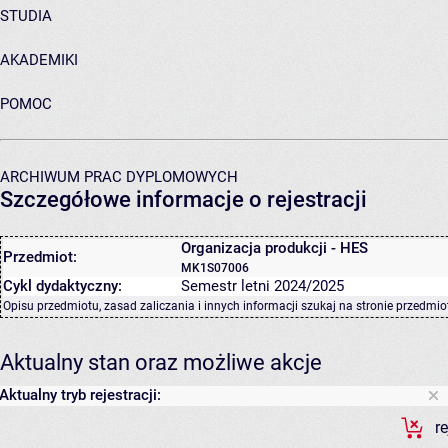
STUDIA
AKADEMIKI
POMOC
ARCHIWUM PRAC DYPLOMOWYCH
Szczegółowe informacje o rejestracji
Organizacja produkcji - HES
Przedmiot:
MK1S07006
Cykl dydaktyczny:
Semestr letni 2024/2025
Opisu przedmiotu, zasad zaliczania i innych informacji szukaj na
stronie przedmio
Aktualny stan oraz możliwe akcje
Aktualny tryb rejestracji:
r