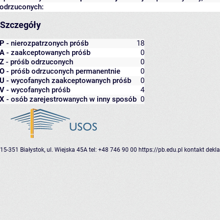
odrzuconych:
Szczegóły
P
- nierozpatrzonych próśb
18
A
- zaakceptowanych próśb
0
Z
- próśb odrzuconych
0
O
- próśb odrzuconych permanentnie
0
U
- wycofanych zaakceptowanych próśb
0
V
- wycofanych próśb
4
X
- osób zarejestrowanych w inny sposób
0
15-351 Białystok, ul. Wiejska 45A
tel: +48 746 90 00
https://pb.edu.pl
kontakt
dekla