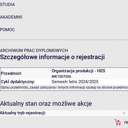
STUDIA
AKADEMIKI
POMOC
ARCHIWUM PRAC DYPLOMOWYCH
Szczegółowe informacje o rejestracji
Organizacja produkcji - HES
Przedmiot:
MK1S07006
Cykl dydaktyczny:
Semestr letni 2024/2025
Opisu przedmiotu, zasad zaliczania i innych informacji szukaj na
stronie przedmio
Aktualny stan oraz możliwe akcje
Aktualny tryb rejestracji:
r