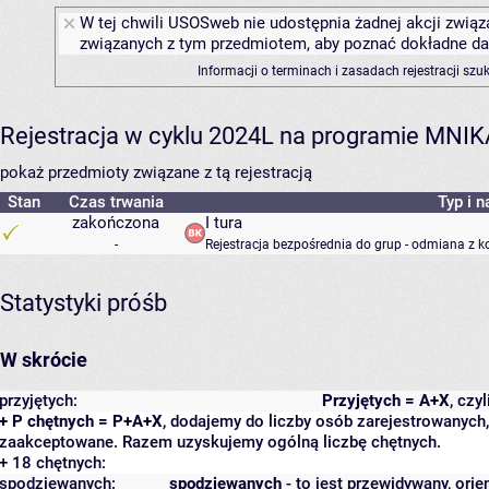
W tej chwili USOSweb nie udostępnia żadnej akcji związa
związanych z tym przedmiotem, aby poznać dokładne daty
Informacji o terminach i zasadach rejestracji sz
Rejestracja w cyklu 2024L na programie MNIK
pokaż przedmioty związane z tą rejestracją
Stan
Czas trwania
Typ i n
zakończona
I tura
-
Rejestracja bezpośrednia do grup - odmiana z k
Statystyki próśb
W skrócie
przyjętych:
Przyjętych = A+X
, czy
+ P chętnych = P+A+X
, dodajemy do liczby osób zarejestrowanych, 
zaakceptowane. Razem uzyskujemy ogólną liczbę chętnych.
+ 18 chętnych:
spodziewanych:
spodziewanych
- to jest przewidywany, orie