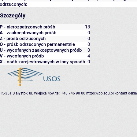
odrzuconych:
Szczegóły
P
- nierozpatrzonych próśb
18
A
- zaakceptowanych próśb
0
Z
- próśb odrzuconych
0
O
- próśb odrzuconych permanentnie
0
U
- wycofanych zaakceptowanych próśb
0
V
- wycofanych próśb
4
X
- osób zarejestrowanych w inny sposób
0
15-351 Białystok, ul. Wiejska 45A
tel: +48 746 90 00
https://pb.edu.pl
kontakt
dekla