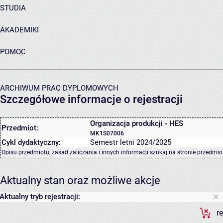
STUDIA
AKADEMIKI
POMOC
ARCHIWUM PRAC DYPLOMOWYCH
Szczegółowe informacje o rejestracji
Organizacja produkcji - HES
Przedmiot:
MK1S07006
Cykl dydaktyczny:
Semestr letni 2024/2025
Opisu przedmiotu, zasad zaliczania i innych informacji szukaj na
stronie przedmio
Aktualny stan oraz możliwe akcje
Aktualny tryb rejestracji:
r