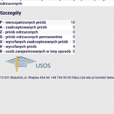
odrzuconych:
Szczegóły
P
- nierozpatrzonych próśb
18
A
- zaakceptowanych próśb
0
Z
- próśb odrzuconych
0
O
- próśb odrzuconych permanentnie
0
U
- wycofanych zaakceptowanych próśb
0
V
- wycofanych próśb
4
X
- osób zarejestrowanych w inny sposób
0
15-351 Białystok, ul. Wiejska 45A
tel: +48 746 90 00
https://pb.edu.pl
kontakt
dekla