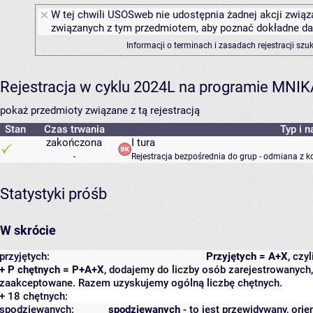
W tej chwili USOSweb nie udostępnia żadnej akcji związa
związanych z tym przedmiotem, aby poznać dokładne daty
Informacji o terminach i zasadach rejestracji sz
Rejestracja w cyklu 2024L na programie MNIK
pokaż przedmioty związane z tą rejestracją
Stan
Czas trwania
Typ i n
zakończona
I tura
-
Rejestracja bezpośrednia do grup - odmiana z k
Statystyki próśb
W skrócie
przyjętych:
Przyjętych = A+X
, czy
+ P chętnych = P+A+X
, dodajemy do liczby osób zarejestrowanych, 
zaakceptowane. Razem uzyskujemy ogólną liczbę chętnych.
+ 18 chętnych:
spodziewanych:
spodziewanych
- to jest przewidywany, orie