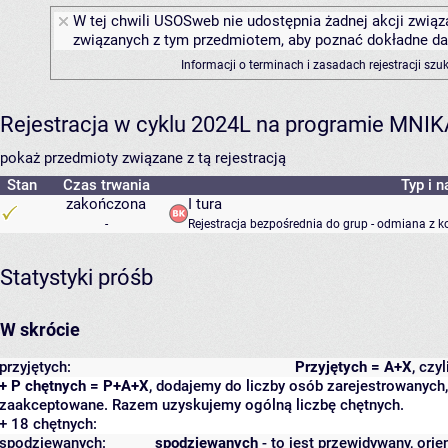
W tej chwili USOSweb nie udostępnia żadnej akcji związa
związanych z tym przedmiotem, aby poznać dokładne daty
Informacji o terminach i zasadach rejestracji sz
Rejestracja w cyklu 2024L na programie MNIK
pokaż przedmioty związane z tą rejestracją
Stan
Czas trwania
Typ i n
zakończona
I tura
-
Rejestracja bezpośrednia do grup - odmiana z k
Statystyki próśb
W skrócie
przyjętych:
Przyjętych = A+X
, czy
+ P chętnych = P+A+X
, dodajemy do liczby osób zarejestrowanych, 
zaakceptowane. Razem uzyskujemy ogólną liczbę chętnych.
+ 18 chętnych:
spodziewanych:
spodziewanych
- to jest przewidywany, orie