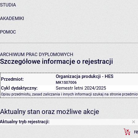
STUDIA
AKADEMIKI
POMOC
ARCHIWUM PRAC DYPLOMOWYCH
Szczegółowe informacje o rejestracji
Organizacja produkcji - HES
Przedmiot:
MK1S07006
Cykl dydaktyczny:
Semestr letni 2024/2025
Opisu przedmiotu, zasad zaliczania i innych informacji szukaj na
stronie przedmio
Aktualny stan oraz możliwe akcje
Aktualny tryb rejestracji:
r