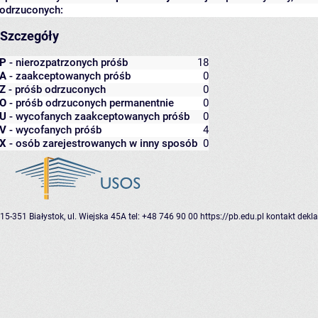
odrzuconych:
Szczegóły
P
- nierozpatrzonych próśb
18
A
- zaakceptowanych próśb
0
Z
- próśb odrzuconych
0
O
- próśb odrzuconych permanentnie
0
U
- wycofanych zaakceptowanych próśb
0
V
- wycofanych próśb
4
X
- osób zarejestrowanych w inny sposób
0
15-351 Białystok, ul. Wiejska 45A
tel: +48 746 90 00
https://pb.edu.pl
kontakt
dekla