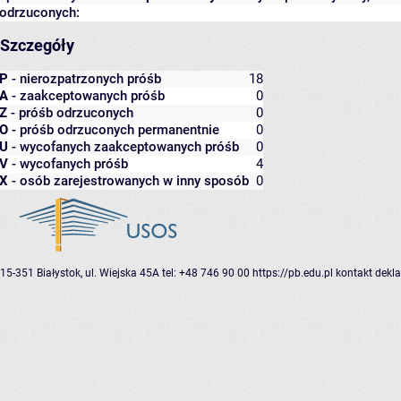
odrzuconych:
Szczegóły
P
- nierozpatrzonych próśb
18
A
- zaakceptowanych próśb
0
Z
- próśb odrzuconych
0
O
- próśb odrzuconych permanentnie
0
U
- wycofanych zaakceptowanych próśb
0
V
- wycofanych próśb
4
X
- osób zarejestrowanych w inny sposób
0
15-351 Białystok, ul. Wiejska 45A
tel: +48 746 90 00
https://pb.edu.pl
kontakt
dekla