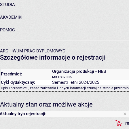
STUDIA
AKADEMIKI
POMOC
ARCHIWUM PRAC DYPLOMOWYCH
Szczegółowe informacje o rejestracji
Organizacja produkcji - HES
Przedmiot:
MK1S07006
Cykl dydaktyczny:
Semestr letni 2024/2025
Opisu przedmiotu, zasad zaliczania i innych informacji szukaj na
stronie przedmio
Aktualny stan oraz możliwe akcje
Aktualny tryb rejestracji:
r