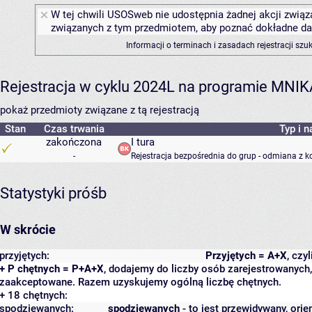
W tej chwili USOSweb nie udostępnia żadnej akcji związa
związanych z tym przedmiotem, aby poznać dokładne daty
Informacji o terminach i zasadach rejestracji sz
Rejestracja w cyklu 2024L na programie MNIK
pokaż przedmioty związane z tą rejestracją
Stan
Czas trwania
Typ i n
zakończona
I tura
-
Rejestracja bezpośrednia do grup - odmiana z k
Statystyki próśb
W skrócie
przyjętych:
Przyjętych = A+X
, czy
+ P chętnych = P+A+X
, dodajemy do liczby osób zarejestrowanych, 
zaakceptowane. Razem uzyskujemy ogólną liczbę chętnych.
+ 18 chętnych:
spodziewanych:
spodziewanych
- to jest przewidywany, orie