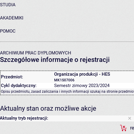
STUDIA
AKADEMIKI
POMOC
ARCHIWUM PRAC DYPLOMOWYCH
Szczegółowe informacje o rejestracji
Organizacja produkcji - HES
Przedmiot:
MK1S07006
Cykl dydaktyczny:
Semestr zimowy 2023/2024
Opisu przedmiotu, zasad zaliczania i innych informacji szukaj na
stronie przedmio
Aktualny stan oraz możliwe akcje
Aktualny tryb rejestracji:
r