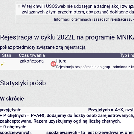
W tej chwili USOSweb nie udostępnia żadnej akcji związa
związanych z tym przedmiotem, aby poznać dokładne daty
Informacji o terminach i zasadach rejestracji sz
Rejestracja w cyklu 2022L na programie MNIK
pokaż przedmioty związane z tą rejestracją
Stan
Czas trwania
Typ i n
zakończona
I tura
-
Rejestracja bezpośrednia do grup - odmiana z k
Statystyki próśb
W skrócie
przyjętych:
Przyjętych = A+X
, czy
+ P chętnych = P+A+X
, dodajemy do liczby osób zarejestrowanych, 
zaakceptowane. Razem uzyskujemy ogólną liczbę chętnych.
+ 0 chętnych:
spodziewanych:
spodziewanych
- to jest przewidywany, orie