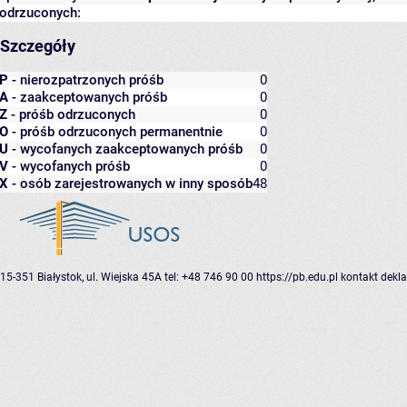
odrzuconych:
Szczegóły
P
- nierozpatrzonych próśb
0
A
- zaakceptowanych próśb
0
Z
- próśb odrzuconych
0
O
- próśb odrzuconych permanentnie
0
U
- wycofanych zaakceptowanych próśb
0
V
- wycofanych próśb
0
X
- osób zarejestrowanych w inny sposób
48
15-351 Białystok, ul. Wiejska 45A
tel: +48 746 90 00
https://pb.edu.pl
kontakt
dekla