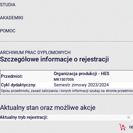
STUDIA
AKADEMIKI
POMOC
ARCHIWUM PRAC DYPLOMOWYCH
Szczegółowe informacje o rejestracji
Organizacja produkcji - HES
Przedmiot:
MK1S07006
Cykl dydaktyczny:
Semestr zimowy 2023/2024
Opisu przedmiotu, zasad zaliczania i innych informacji szukaj na
stronie przedmio
Aktualny stan oraz możliwe akcje
Aktualny tryb rejestracji:
r