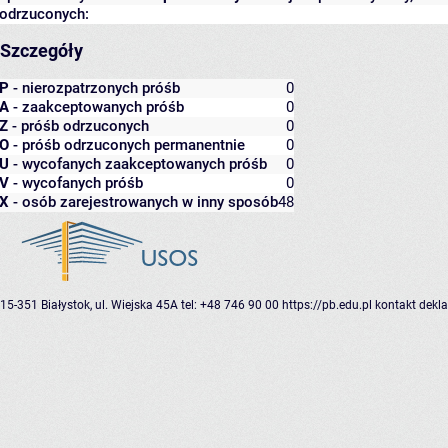
odrzuconych:
Szczegóły
P
- nierozpatrzonych próśb
0
A
- zaakceptowanych próśb
0
Z
- próśb odrzuconych
0
O
- próśb odrzuconych permanentnie
0
U
- wycofanych zaakceptowanych próśb
0
V
- wycofanych próśb
0
X
- osób zarejestrowanych w inny sposób
48
15-351 Białystok, ul. Wiejska 45A
tel: +48 746 90 00
https://pb.edu.pl
kontakt
dekla