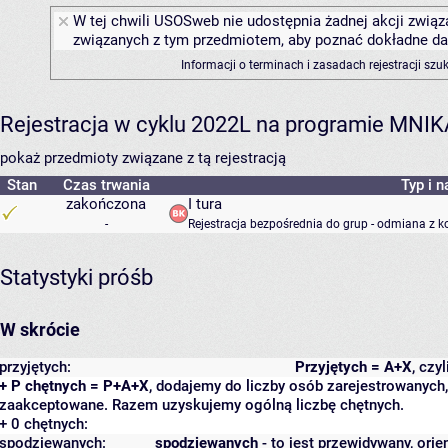
W tej chwili USOSweb nie udostępnia żadnej akcji związa
związanych z tym przedmiotem, aby poznać dokładne daty
Informacji o terminach i zasadach rejestracji sz
Rejestracja w cyklu 2022L na programie MNIK
pokaż przedmioty związane z tą rejestracją
Stan
Czas trwania
Typ i n
zakończona
I tura
-
Rejestracja bezpośrednia do grup - odmiana z k
Statystyki próśb
W skrócie
przyjętych:
Przyjętych = A+X
, czy
+ P chętnych = P+A+X
, dodajemy do liczby osób zarejestrowanych, 
zaakceptowane. Razem uzyskujemy ogólną liczbę chętnych.
+ 0 chętnych:
spodziewanych:
spodziewanych
- to jest przewidywany, orie