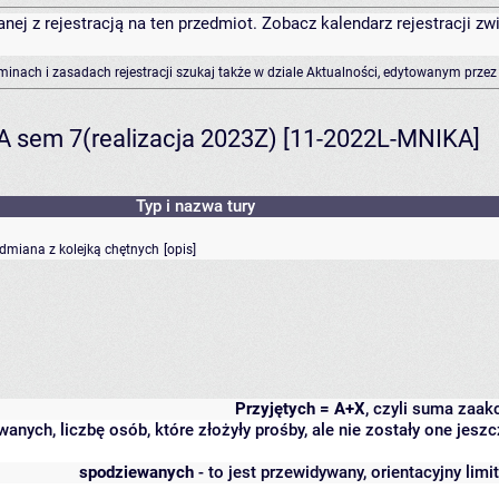
anej z rejestracją na ten przedmiot. Zobacz kalendarz rejestracji 
rminach i zasadach rejestracji szukaj także w dziale Aktualności, edytowanym przez
A sem 7(realizacja 2023Z) [11-2022L-MNIKA]
Typ i nazwa tury
odmiana z kolejką chętnych
[
opis
]
Przyjętych = A+X
, czyli suma zaa
wanych, liczbę osób, które złożyły prośby, ale nie zostały one j
spodziewanych
- to jest przewidywany, orientacyjny lim