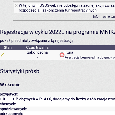
W tej chwili USOSweb nie udostępnia żadnej akcji związ
rozpoczęcia i zakończenia tur rejestracyjnych.
Informacji o te
Rejestracja w cyklu 2022L na programie MNIK
pokaż przedmioty związane z tą rejestracją
Stan
Czas trwania
zakończona
I tura
-
Rejestracja bezpośrednia do grup - 
Statystyki próśb
W skrócie
przyjętych:
+ 0
+ P chętnych = P+A+X
, dodajemy do liczby osób zarejestro
chętnych:
spodziewanych:
odrzuconych: