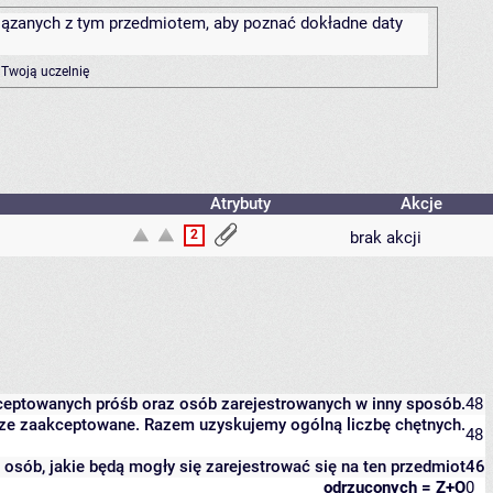
związanych z tym przedmiotem, aby poznać dokładne daty
 Twoją uczelnię
Atrybuty
Akcje
2
brak akcji
kceptowanych próśb oraz osób zarejestrowanych w inny sposób.
48
eszcze zaakceptowane. Razem uzyskujemy ogólną liczbę chętnych.
48
it osób, jakie będą mogły się zarejestrować się na ten przedmiot
46
odrzuconych = Z+O
0