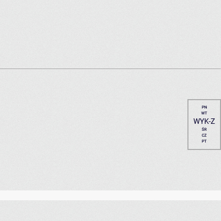
PN
WT
WYK-Z
ŚR
CZ
PT