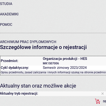
STUDIA
AKADEMIKI
POMOC
ARCHIWUM PRAC DYPLOMOWYCH
Szczegółowe informacje o rejestracji
Organizacja produkcji - HES
Przedmiot:
MK1S07006
Cykl dydaktyczny:
Semestr zimowy 2023/2024
Opisu przedmiotu, zasad zaliczania i innych informacji szukaj na
stronie przedmio
Aktualny stan oraz możliwe akcje
Aktualny tryb rejestracji:
r