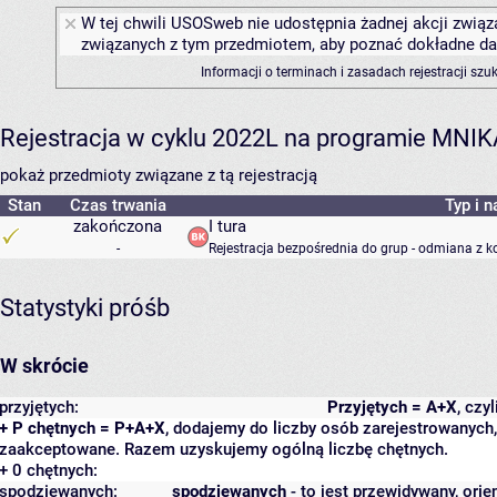
W tej chwili USOSweb nie udostępnia żadnej akcji związa
związanych z tym przedmiotem, aby poznać dokładne daty
Informacji o terminach i zasadach rejestracji sz
Rejestracja w cyklu 2022L na programie MNIK
pokaż przedmioty związane z tą rejestracją
Stan
Czas trwania
Typ i n
zakończona
I tura
-
Rejestracja bezpośrednia do grup - odmiana z k
Statystyki próśb
W skrócie
przyjętych:
Przyjętych = A+X
, czy
+ P chętnych = P+A+X
, dodajemy do liczby osób zarejestrowanych, 
zaakceptowane. Razem uzyskujemy ogólną liczbę chętnych.
+ 0 chętnych:
spodziewanych:
spodziewanych
- to jest przewidywany, orie