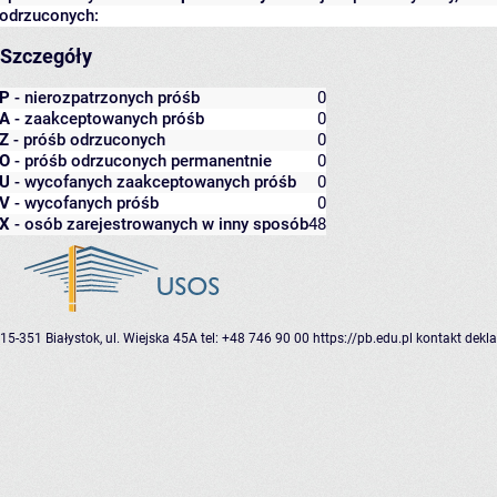
odrzuconych:
Szczegóły
P
- nierozpatrzonych próśb
0
A
- zaakceptowanych próśb
0
Z
- próśb odrzuconych
0
O
- próśb odrzuconych permanentnie
0
U
- wycofanych zaakceptowanych próśb
0
V
- wycofanych próśb
0
X
- osób zarejestrowanych w inny sposób
48
15-351 Białystok, ul. Wiejska 45A
tel: +48 746 90 00
https://pb.edu.pl
kontakt
dekla