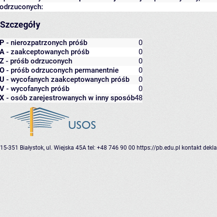
odrzuconych:
Szczegóły
P
- nierozpatrzonych próśb
0
A
- zaakceptowanych próśb
0
Z
- próśb odrzuconych
0
O
- próśb odrzuconych permanentnie
0
U
- wycofanych zaakceptowanych próśb
0
V
- wycofanych próśb
0
X
- osób zarejestrowanych w inny sposób
48
15-351 Białystok, ul. Wiejska 45A
tel: +48 746 90 00
https://pb.edu.pl
kontakt
dekla