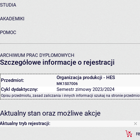
STUDIA
AKADEMIKI
POMOC
ARCHIWUM PRAC DYPLOMOWYCH
Szczegółowe informacje o rejestracji
Organizacja produkcji - HES
Przedmiot:
MK1S07006
Cykl dydaktyczny:
Semestr zimowy 2023/2024
Opisu przedmiotu, zasad zaliczania i innych informacji szukaj na
stronie przedmio
Aktualny stan oraz możliwe akcje
Aktualny tryb rejestracji:
r