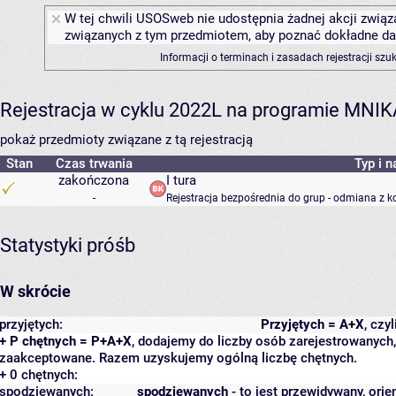
W tej chwili USOSweb nie udostępnia żadnej akcji związa
związanych z tym przedmiotem, aby poznać dokładne daty
Informacji o terminach i zasadach rejestracji sz
Rejestracja w cyklu 2022L na programie MNIK
pokaż przedmioty związane z tą rejestracją
Stan
Czas trwania
Typ i n
zakończona
I tura
-
Rejestracja bezpośrednia do grup - odmiana z k
Statystyki próśb
W skrócie
przyjętych:
Przyjętych = A+X
, czy
+ P chętnych = P+A+X
, dodajemy do liczby osób zarejestrowanych, 
zaakceptowane. Razem uzyskujemy ogólną liczbę chętnych.
+ 0 chętnych:
spodziewanych:
spodziewanych
- to jest przewidywany, orie