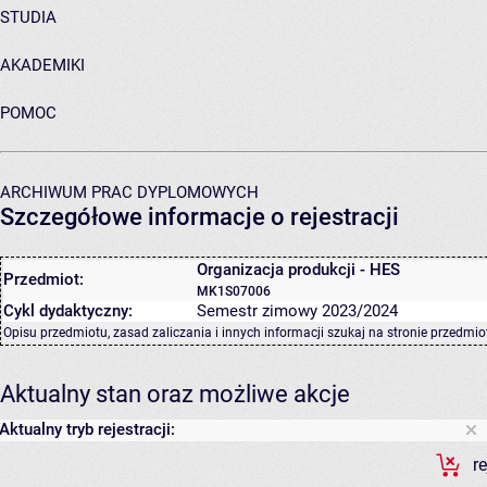
STUDIA
AKADEMIKI
POMOC
ARCHIWUM PRAC DYPLOMOWYCH
Szczegółowe informacje o rejestracji
Organizacja produkcji - HES
Przedmiot:
MK1S07006
Cykl dydaktyczny:
Semestr zimowy 2023/2024
Opisu przedmiotu, zasad zaliczania i innych informacji szukaj na
stronie przedmio
Aktualny stan oraz możliwe akcje
Aktualny tryb rejestracji:
r