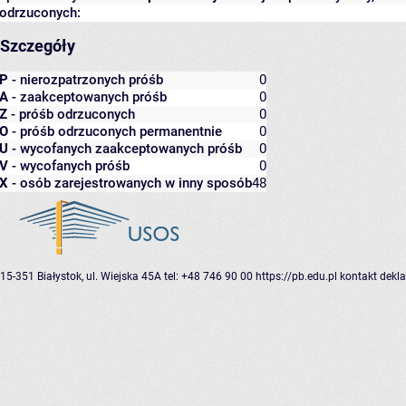
odrzuconych:
Szczegóły
P
- nierozpatrzonych próśb
0
A
- zaakceptowanych próśb
0
Z
- próśb odrzuconych
0
O
- próśb odrzuconych permanentnie
0
U
- wycofanych zaakceptowanych próśb
0
V
- wycofanych próśb
0
X
- osób zarejestrowanych w inny sposób
48
15-351 Białystok, ul. Wiejska 45A
tel: +48 746 90 00
https://pb.edu.pl
kontakt
dekla