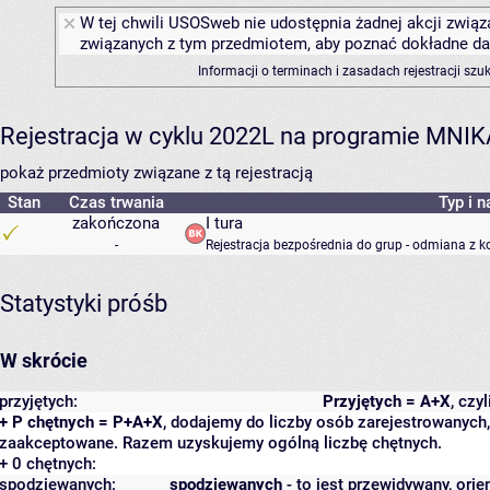
W tej chwili USOSweb nie udostępnia żadnej akcji związa
związanych z tym przedmiotem, aby poznać dokładne daty
Informacji o terminach i zasadach rejestracji sz
Rejestracja w cyklu 2022L na programie MNIK
pokaż przedmioty związane z tą rejestracją
Stan
Czas trwania
Typ i n
zakończona
I tura
-
Rejestracja bezpośrednia do grup - odmiana z k
Statystyki próśb
W skrócie
przyjętych:
Przyjętych = A+X
, czy
+ P chętnych = P+A+X
, dodajemy do liczby osób zarejestrowanych, 
zaakceptowane. Razem uzyskujemy ogólną liczbę chętnych.
+ 0 chętnych:
spodziewanych:
spodziewanych
- to jest przewidywany, orie