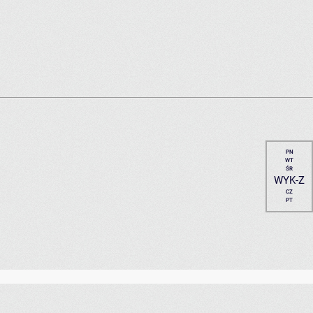
PN
WT
ŚR
WYK-Z
CZ
PT