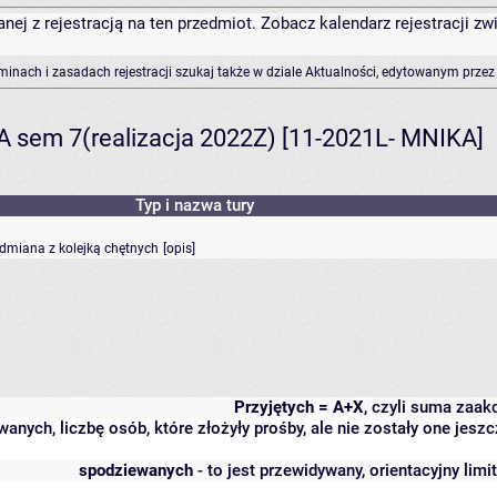
anej z rejestracją na ten przedmiot. Zobacz kalendarz rejestracji 
rminach i zasadach rejestracji szukaj także w dziale Aktualności, edytowanym przez
A sem 7(realizacja 2022Z) [11-2021L- MNIKA]
Typ i nazwa tury
odmiana z kolejką chętnych
[
opis
]
Przyjętych = A+X
, czyli suma zaa
wanych, liczbę osób, które złożyły prośby, ale nie zostały one j
spodziewanych
- to jest przewidywany, orientacyjny lim