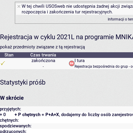
W tej chwili USOSweb nie udostępnia żadnej akcji związ
rozpoczęcia i zakończenia tur rejestracyjnych.
Informacji o te
Rejestracja w cyklu 2021L na programie MNIK
pokaż przedmioty związane z tą rejestracją
Stan
Czas trwania
zakończona
I tura
-
Rejestracja bezpośrednia do grup - 
Statystyki próśb
W skrócie
przyjętych:
+ 0
+ P chętnych = P+A+X
, dodajemy do liczby osób zarejestro
chętnych:
spodziewanych:
odrzuconych: