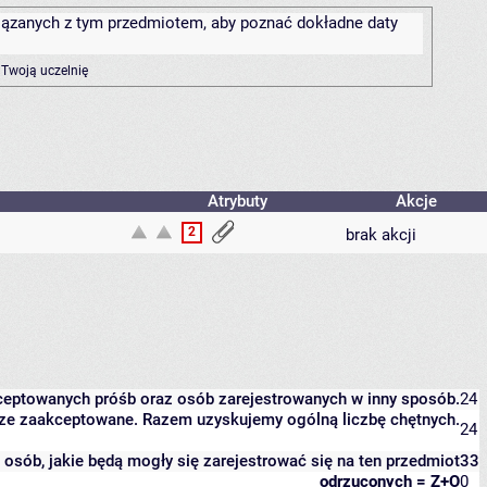
związanych z tym przedmiotem, aby poznać dokładne daty
 Twoją uczelnię
Atrybuty
Akcje
2
brak akcji
kceptowanych próśb oraz osób zarejestrowanych w inny sposób.
24
eszcze zaakceptowane. Razem uzyskujemy ogólną liczbę chętnych.
24
it osób, jakie będą mogły się zarejestrować się na ten przedmiot
33
odrzuconych = Z+O
0