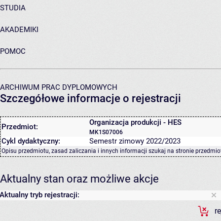
STUDIA
AKADEMIKI
POMOC
ARCHIWUM PRAC DYPLOMOWYCH
Szczegółowe informacje o rejestracji
Organizacja produkcji - HES
Przedmiot:
MK1S07006
Cykl dydaktyczny:
Semestr zimowy 2022/2023
Opisu przedmiotu, zasad zaliczania i innych informacji szukaj na
stronie przedmio
Aktualny stan oraz możliwe akcje
Aktualny tryb rejestracji:
r