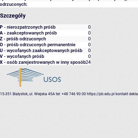
odrzuconych:
Szczegóły
P
- nierozpatrzonych próśb
0
A
- zaakceptowanych próśb
0
Z
- próśb odrzuconych
0
O
- próśb odrzuconych permanentnie
0
U
- wycofanych zaakceptowanych próśb
0
V
- wycofanych próśb
0
X
- osób zarejestrowanych w inny sposób
24
15-351 Białystok, ul. Wiejska 45A
tel: +48 746 90 00
https://pb.edu.pl
kontakt
dekla