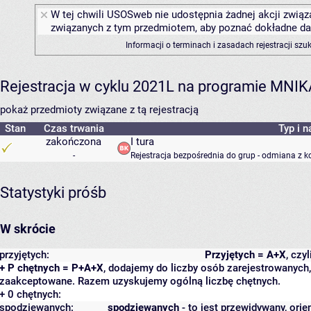
W tej chwili USOSweb nie udostępnia żadnej akcji związa
związanych z tym przedmiotem, aby poznać dokładne daty
Informacji o terminach i zasadach rejestracji sz
Rejestracja w cyklu 2021L na programie MNIK
pokaż przedmioty związane z tą rejestracją
Stan
Czas trwania
Typ i n
zakończona
I tura
-
Rejestracja bezpośrednia do grup - odmiana z k
Statystyki próśb
W skrócie
przyjętych:
Przyjętych = A+X
, czy
+ P chętnych = P+A+X
, dodajemy do liczby osób zarejestrowanych, 
zaakceptowane. Razem uzyskujemy ogólną liczbę chętnych.
+ 0 chętnych:
spodziewanych:
spodziewanych
- to jest przewidywany, orie