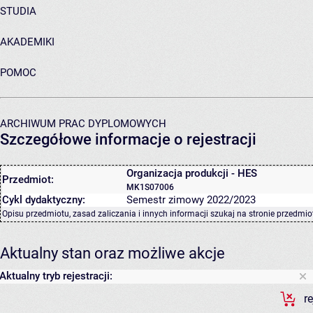
STUDIA
AKADEMIKI
POMOC
ARCHIWUM PRAC DYPLOMOWYCH
Szczegółowe informacje o rejestracji
Organizacja produkcji - HES
Przedmiot:
MK1S07006
Cykl dydaktyczny:
Semestr zimowy 2022/2023
Opisu przedmiotu, zasad zaliczania i innych informacji szukaj na
stronie przedmio
Aktualny stan oraz możliwe akcje
Aktualny tryb rejestracji:
r