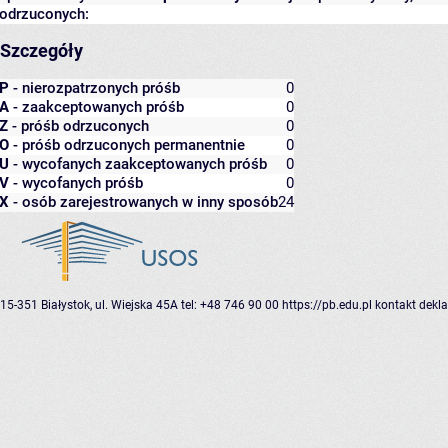
odrzuconych:
Szczegóły
P
- nierozpatrzonych próśb
0
A
- zaakceptowanych próśb
0
Z
- próśb odrzuconych
0
O
- próśb odrzuconych permanentnie
0
U
- wycofanych zaakceptowanych próśb
0
V
- wycofanych próśb
0
X
- osób zarejestrowanych w inny sposób
24
15-351 Białystok, ul. Wiejska 45A
tel: +48 746 90 00
https://pb.edu.pl
kontakt
dekla