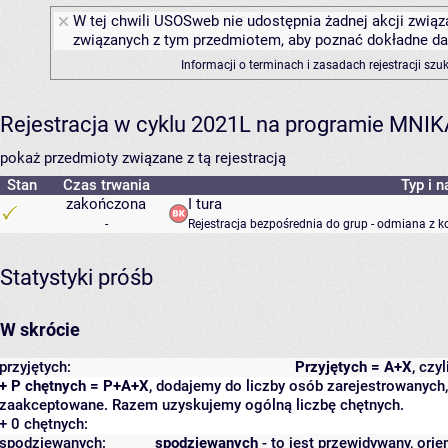
W tej chwili USOSweb nie udostępnia żadnej akcji związa
związanych z tym przedmiotem, aby poznać dokładne daty
Informacji o terminach i zasadach rejestracji sz
Rejestracja w cyklu 2021L na programie MNIK
pokaż przedmioty związane z tą rejestracją
Stan
Czas trwania
Typ i n
zakończona
I tura
-
Rejestracja bezpośrednia do grup - odmiana z k
Statystyki próśb
W skrócie
przyjętych:
Przyjętych = A+X
, czy
+ P chętnych = P+A+X
, dodajemy do liczby osób zarejestrowanych, 
zaakceptowane. Razem uzyskujemy ogólną liczbę chętnych.
+ 0 chętnych:
spodziewanych:
spodziewanych
- to jest przewidywany, orie