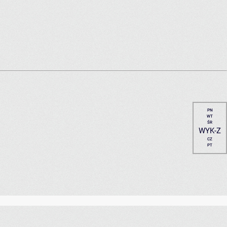
PN
WT
ŚR
WYK-Z
CZ
PT