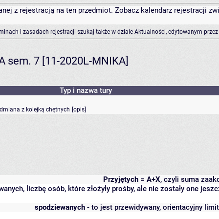
anej z rejestracją na ten przedmiot. Zobacz kalendarz rejestracji 
rminach i zasadach rejestracji szukaj także w dziale Aktualności, edytowanym przez
KA sem. 7 [11-2020L-MNIKA]
Typ i nazwa tury
odmiana z kolejką chętnych
[
opis
]
Przyjętych = A+X
, czyli suma zaa
wanych, liczbę osób, które złożyły prośby, ale nie zostały one j
spodziewanych
- to jest przewidywany, orientacyjny lim