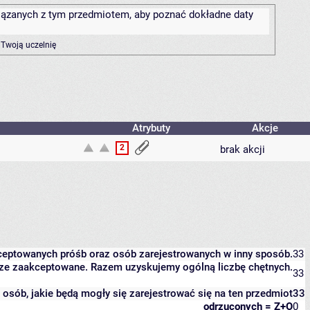
związanych z tym przedmiotem, aby poznać dokładne daty
 Twoją uczelnię
Atrybuty
Akcje
2
brak akcji
kceptowanych próśb oraz osób zarejestrowanych w inny sposób.
33
eszcze zaakceptowane. Razem uzyskujemy ogólną liczbę chętnych.
33
it osób, jakie będą mogły się zarejestrować się na ten przedmiot
33
odrzuconych = Z+O
0