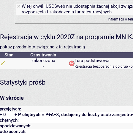
W tej chwili USOSweb nie udostępnia żadnej akcji związ
rozpoczęcia i zakończenia tur rejestracyjnych.
Informacji o te
Rejestracja w cyklu 2020Z na programie MNI
pokaż przedmioty związane z tą rejestracją
Stan
Czas trwania
zakończona
Tura podstawowa
-
Rejestracja bezpośrednia do grup - 
Statystyki próśb
W skrócie
przyjętych:
+ 0
+ P chętnych = P+A+X
, dodajemy do liczby osób zarejestro
chętnych:
spodziewanych:
odrzuconych: