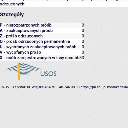
odrzuconych:
Szczegóły
P
- nierozpatrzonych próśb
0
A
- zaakceptowanych próśb
0
Z
- próśb odrzuconych
0
O
- próśb odrzuconych permanentnie
0
U
- wycofanych zaakceptowanych próśb
0
V
- wycofanych próśb
0
X
- osób zarejestrowanych w inny sposób
33
15-351 Białystok, ul. Wiejska 45A
tel: +48 746 90 00
https://pb.edu.pl
kontakt
dekla