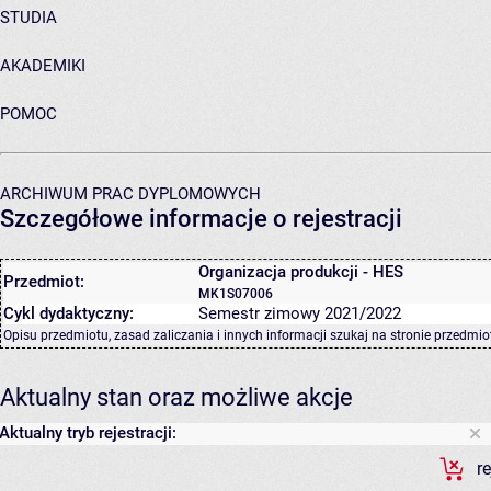
STUDIA
AKADEMIKI
POMOC
ARCHIWUM PRAC DYPLOMOWYCH
Szczegółowe informacje o rejestracji
Organizacja produkcji - HES
Przedmiot:
MK1S07006
Cykl dydaktyczny:
Semestr zimowy 2021/2022
Opisu przedmiotu, zasad zaliczania i innych informacji szukaj na
stronie przedmio
Aktualny stan oraz możliwe akcje
Aktualny tryb rejestracji:
r