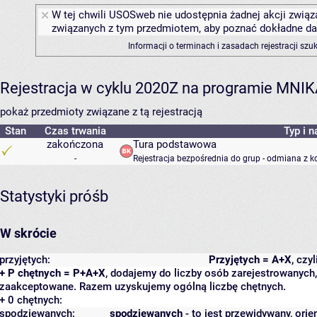
W tej chwili USOSweb nie udostępnia żadnej akcji związa
związanych z tym przedmiotem, aby poznać dokładne daty
Informacji o terminach i zasadach rejestracji sz
Rejestracja w cyklu 2020Z na programie MNI
pokaż przedmioty związane z tą rejestracją
Stan
Czas trwania
Typ i n
zakończona
Tura podstawowa
-
Rejestracja bezpośrednia do grup - odmiana z k
Statystyki próśb
W skrócie
przyjętych:
Przyjętych = A+X
, czy
+ P chętnych = P+A+X
, dodajemy do liczby osób zarejestrowanych, 
zaakceptowane. Razem uzyskujemy ogólną liczbę chętnych.
+ 0 chętnych:
spodziewanych:
spodziewanych
- to jest przewidywany, orie