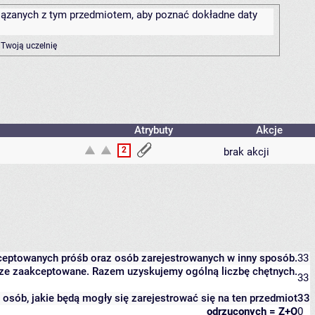
związanych z tym przedmiotem, aby poznać dokładne daty
 Twoją uczelnię
Atrybuty
Akcje
2
brak akcji
kceptowanych próśb oraz osób zarejestrowanych w inny sposób.
33
eszcze zaakceptowane. Razem uzyskujemy ogólną liczbę chętnych.
33
it osób, jakie będą mogły się zarejestrować się na ten przedmiot
33
odrzuconych = Z+O
0