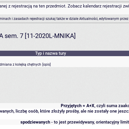
anej z rejestracją na ten przedmiot. Zobacz kalendarz rejestracji 
rminach i zasadach rejestracji szukaj także w dziale Aktualności, edytowanym przez
KA sem. 7 [11-2020L-MNIKA]
Typ i nazwa tury
odmiana z kolejką chętnych
[
opis
]
Przyjętych = A+X
, czyli suma zaa
wanych, liczbę osób, które złożyły prośby, ale nie zostały one j
spodziewanych
- to jest przewidywany, orientacyjny lim