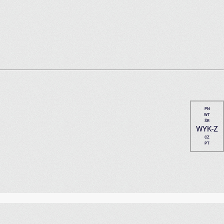
PN
WT
ŚR
WYK-Z
CZ
PT