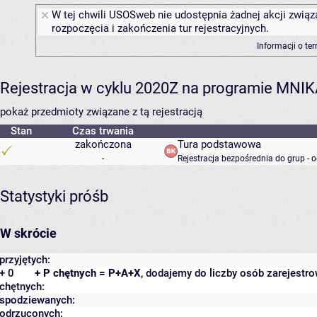
W tej chwili USOSweb nie udostępnia żadnej akcji związ
rozpoczęcia i zakończenia tur rejestracyjnych.
Informacji o te
Rejestracja w cyklu 2020Z na programie MNI
pokaż przedmioty związane z tą rejestracją
Stan
Czas trwania
zakończona
Tura podstawowa
-
Rejestracja bezpośrednia do grup - 
Statystyki próśb
W skrócie
przyjętych:
+ 0
+ P chętnych = P+A+X
, dodajemy do liczby osób zarejestro
chętnych:
spodziewanych:
odrzuconych: