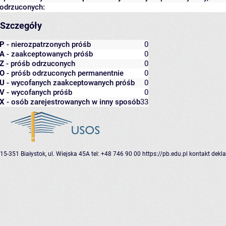
odrzuconych:
Szczegóły
P
- nierozpatrzonych próśb
0
A
- zaakceptowanych próśb
0
Z
- próśb odrzuconych
0
O
- próśb odrzuconych permanentnie
0
U
- wycofanych zaakceptowanych próśb
0
V
- wycofanych próśb
0
X
- osób zarejestrowanych w inny sposób
33
15-351 Białystok, ul. Wiejska 45A
tel: +48 746 90 00
https://pb.edu.pl
kontakt
dekla