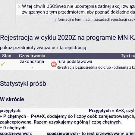
W tej chwili USOSweb nie udostępnia żadnej akcji związa
związanych z tym przedmiotem, aby poznać dokładne daty
Informacji o terminach i zasadach rejestracji sz
Rejestracja w cyklu 2020Z na programie MNI
pokaż przedmioty związane z tą rejestracją
Stan
Czas trwania
Typ i n
zakończona
Tura podstawowa
-
Rejestracja bezpośrednia do grup - odmiana z k
Statystyki próśb
W skrócie
przyjętych:
Przyjętych = A+X
, czy
+ P chętnych = P+A+X
, dodajemy do liczby osób zarejestrowanych, 
zaakceptowane. Razem uzyskujemy ogólną liczbę chętnych.
+ 0 chętnych:
spodziewanych:
spodziewanych
- to jest przewidywany, orie