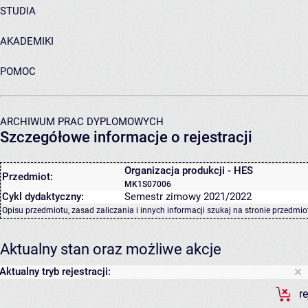
STUDIA
AKADEMIKI
POMOC
ARCHIWUM PRAC DYPLOMOWYCH
Szczegółowe informacje o rejestracji
Organizacja produkcji - HES
Przedmiot:
MK1S07006
Cykl dydaktyczny:
Semestr zimowy 2021/2022
Opisu przedmiotu, zasad zaliczania i innych informacji szukaj na
stronie przedmio
Aktualny stan oraz możliwe akcje
Aktualny tryb rejestracji:
r