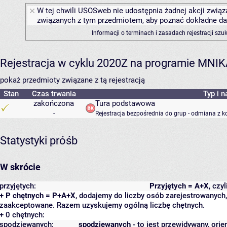
W tej chwili USOSweb nie udostępnia żadnej akcji związa
związanych z tym przedmiotem, aby poznać dokładne daty
Informacji o terminach i zasadach rejestracji sz
Rejestracja w cyklu 2020Z na programie MNI
pokaż przedmioty związane z tą rejestracją
Stan
Czas trwania
Typ i n
zakończona
Tura podstawowa
-
Rejestracja bezpośrednia do grup - odmiana z k
Statystyki próśb
W skrócie
przyjętych:
Przyjętych = A+X
, czy
+ P chętnych = P+A+X
, dodajemy do liczby osób zarejestrowanych, 
zaakceptowane. Razem uzyskujemy ogólną liczbę chętnych.
+ 0 chętnych:
spodziewanych:
spodziewanych
- to jest przewidywany, orie