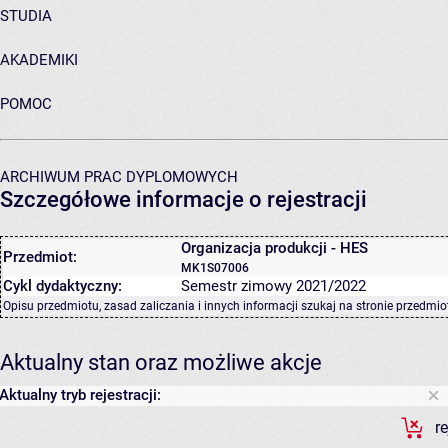
STUDIA
AKADEMIKI
POMOC
ARCHIWUM PRAC DYPLOMOWYCH
Szczegółowe informacje o rejestracji
Organizacja produkcji - HES
Przedmiot:
MK1S07006
Cykl dydaktyczny:
Semestr zimowy 2021/2022
Opisu przedmiotu, zasad zaliczania i innych informacji szukaj na
stronie przedmio
Aktualny stan oraz możliwe akcje
Aktualny tryb rejestracji:
r