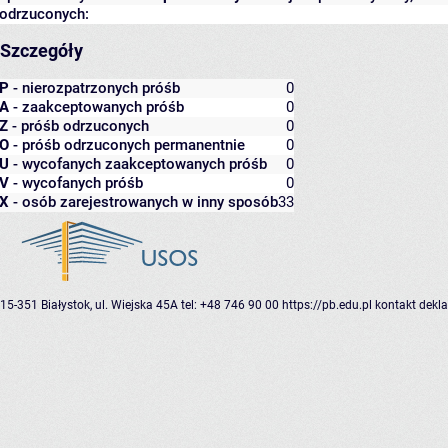
odrzuconych:
Szczegóły
P
- nierozpatrzonych próśb
0
A
- zaakceptowanych próśb
0
Z
- próśb odrzuconych
0
O
- próśb odrzuconych permanentnie
0
U
- wycofanych zaakceptowanych próśb
0
V
- wycofanych próśb
0
X
- osób zarejestrowanych w inny sposób
33
15-351 Białystok, ul. Wiejska 45A
tel: +48 746 90 00
https://pb.edu.pl
kontakt
dekla