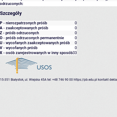
odrzuconych:
Szczegóły
P
- nierozpatrzonych próśb
0
A
- zaakceptowanych próśb
0
Z
- próśb odrzuconych
0
O
- próśb odrzuconych permanentnie
0
U
- wycofanych zaakceptowanych próśb
0
V
- wycofanych próśb
0
X
- osób zarejestrowanych w inny sposób
33
15-351 Białystok, ul. Wiejska 45A
tel: +48 746 90 00
https://pb.edu.pl
kontakt
dekla