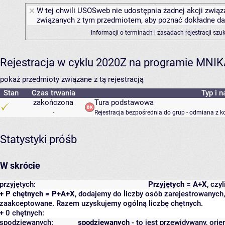
W tej chwili USOSweb nie udostępnia żadnej akcji związa
związanych z tym przedmiotem, aby poznać dokładne daty
Informacji o terminach i zasadach rejestracji sz
Rejestracja w cyklu 2020Z na programie MNI
pokaż przedmioty związane z tą rejestracją
Stan
Czas trwania
Typ i n
zakończona
Tura podstawowa
-
Rejestracja bezpośrednia do grup - odmiana z k
Statystyki próśb
W skrócie
przyjętych:
Przyjętych = A+X
, czy
+ P chętnych = P+A+X
, dodajemy do liczby osób zarejestrowanych, 
zaakceptowane. Razem uzyskujemy ogólną liczbę chętnych.
+ 0 chętnych:
spodziewanych:
spodziewanych
- to jest przewidywany, orie