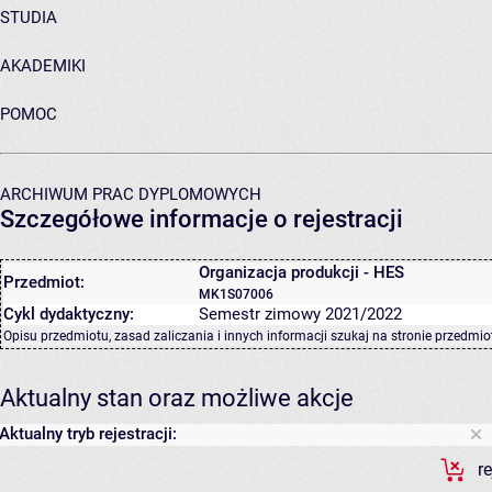
STUDIA
AKADEMIKI
POMOC
ARCHIWUM PRAC DYPLOMOWYCH
Szczegółowe informacje o rejestracji
Organizacja produkcji - HES
Przedmiot:
MK1S07006
Cykl dydaktyczny:
Semestr zimowy 2021/2022
Opisu przedmiotu, zasad zaliczania i innych informacji szukaj na
stronie przedmio
Aktualny stan oraz możliwe akcje
Aktualny tryb rejestracji:
r