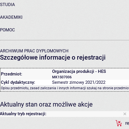
STUDIA
AKADEMIKI
POMOC
ARCHIWUM PRAC DYPLOMOWYCH
Szczegółowe informacje o rejestracji
Organizacja produkcji - HES
Przedmiot:
MK1S07006
Cykl dydaktyczny:
Semestr zimowy 2021/2022
Opisu przedmiotu, zasad zaliczania i innych informacji szukaj na
stronie przedmio
Aktualny stan oraz możliwe akcje
Aktualny tryb rejestracji:
r