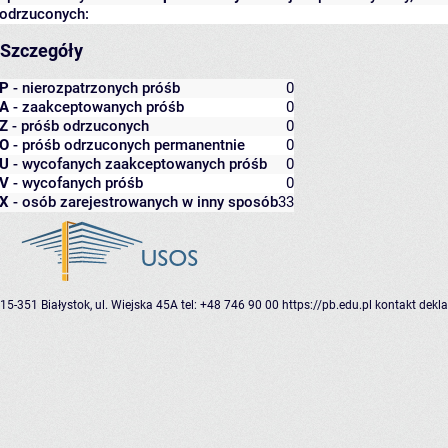
odrzuconych:
Szczegóły
P
- nierozpatrzonych próśb
0
A
- zaakceptowanych próśb
0
Z
- próśb odrzuconych
0
O
- próśb odrzuconych permanentnie
0
U
- wycofanych zaakceptowanych próśb
0
V
- wycofanych próśb
0
X
- osób zarejestrowanych w inny sposób
33
15-351 Białystok, ul. Wiejska 45A
tel: +48 746 90 00
https://pb.edu.pl
kontakt
dekla