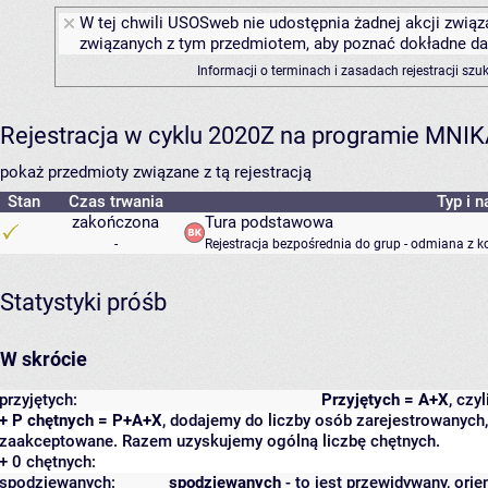
W tej chwili USOSweb nie udostępnia żadnej akcji związa
związanych z tym przedmiotem, aby poznać dokładne daty
Informacji o terminach i zasadach rejestracji sz
Rejestracja w cyklu 2020Z na programie MNI
pokaż przedmioty związane z tą rejestracją
Stan
Czas trwania
Typ i n
zakończona
Tura podstawowa
-
Rejestracja bezpośrednia do grup - odmiana z k
Statystyki próśb
W skrócie
przyjętych:
Przyjętych = A+X
, czy
+ P chętnych = P+A+X
, dodajemy do liczby osób zarejestrowanych, 
zaakceptowane. Razem uzyskujemy ogólną liczbę chętnych.
+ 0 chętnych:
spodziewanych:
spodziewanych
- to jest przewidywany, orie