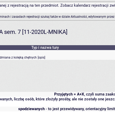
anej z rejestracją na ten przedmiot. Zobacz kalendarz rejestracji 
rminach i zasadach rejestracji szukaj także w dziale Aktualności, edytowanym przez
KA sem. 7 [11-2020L-MNIKA]
Typ i nazwa tury
odmiana z kolejką chętnych
[
opis
]
Przyjętych = A+X
, czyli suma zaa
wanych, liczbę osób, które złożyły prośby, ale nie zostały one j
spodziewanych
- to jest przewidywany, orientacyjny lim