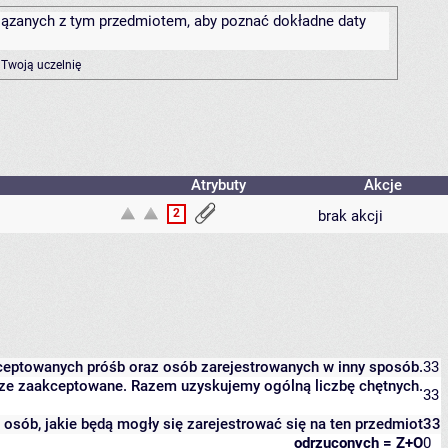
związanych z tym przedmiotem, aby poznać dokładne daty
 Twoją uczelnię
Atrybuty
Akcje
2
brak akcji
kceptowanych próśb oraz osób zarejestrowanych w inny sposób.
33
eszcze zaakceptowane. Razem uzyskujemy ogólną liczbę chętnych.
33
it osób, jakie będą mogły się zarejestrować się na ten przedmiot
33
odrzuconych = Z+O
0