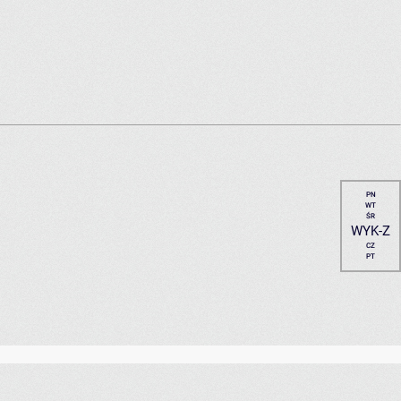
PN
WT
ŚR
WYK-Z
CZ
PT