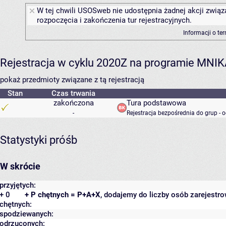
W tej chwili USOSweb nie udostępnia żadnej akcji związ
rozpoczęcia i zakończenia tur rejestracyjnych.
Informacji o te
Rejestracja w cyklu 2020Z na programie MNI
pokaż przedmioty związane z tą rejestracją
Stan
Czas trwania
zakończona
Tura podstawowa
-
Rejestracja bezpośrednia do grup - 
Statystyki próśb
W skrócie
przyjętych:
+ 0
+ P chętnych = P+A+X
, dodajemy do liczby osób zarejestro
chętnych:
spodziewanych:
odrzuconych: