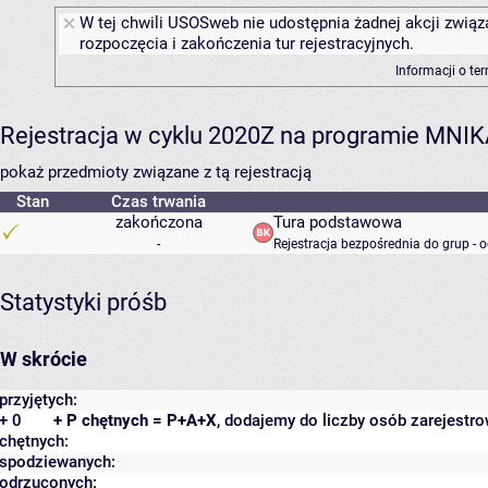
W tej chwili USOSweb nie udostępnia żadnej akcji związ
rozpoczęcia i zakończenia tur rejestracyjnych.
Informacji o te
Rejestracja w cyklu 2020Z na programie MNI
pokaż przedmioty związane z tą rejestracją
Stan
Czas trwania
zakończona
Tura podstawowa
-
Rejestracja bezpośrednia do grup - 
Statystyki próśb
W skrócie
przyjętych:
+ 0
+ P chętnych = P+A+X
, dodajemy do liczby osób zarejestro
chętnych:
spodziewanych:
odrzuconych: