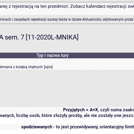
anej z rejestracją na ten przedmiot. Zobacz kalendarz rejestracji 
rminach i zasadach rejestracji szukaj także w dziale Aktualności, edytowanym przez
KA sem. 7 [11-2020L-MNIKA]
Typ i nazwa tury
odmiana z kolejką chętnych
[
opis
]
Przyjętych = A+X
, czyli suma zaa
wanych, liczbę osób, które złożyły prośby, ale nie zostały one j
spodziewanych
- to jest przewidywany, orientacyjny lim