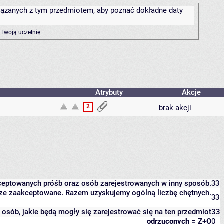
związanych z tym przedmiotem, aby poznać dokładne daty
 Twoją uczelnię
Atrybuty
Akcje
2
brak akcji
kceptowanych próśb oraz osób zarejestrowanych w inny sposób.
33
eszcze zaakceptowane. Razem uzyskujemy ogólną liczbę chętnych.
33
it osób, jakie będą mogły się zarejestrować się na ten przedmiot
33
odrzuconych = Z+O
0