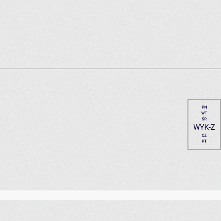
PN
WT
ŚR
WYK-Z
CZ
PT