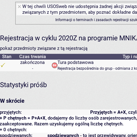
W tej chwili USOSweb nie udostępnia żadnej akcji związa
związanych z tym przedmiotem, aby poznać dokładne daty
Informacji o terminach i zasadach rejestracji sz
Rejestracja w cyklu 2020Z na programie MNI
pokaż przedmioty związane z tą rejestracją
Stan
Czas trwania
Typ i n
zakończona
Tura podstawowa
-
Rejestracja bezpośrednia do grup - odmiana z k
Statystyki próśb
W skrócie
przyjętych:
Przyjętych = A+X
, czy
+ P chętnych = P+A+X
, dodajemy do liczby osób zarejestrowanych, 
zaakceptowane. Razem uzyskujemy ogólną liczbę chętnych.
+ 0 chętnych:
spodziewanych:
spodziewanych
- to jest przewidywany, orie