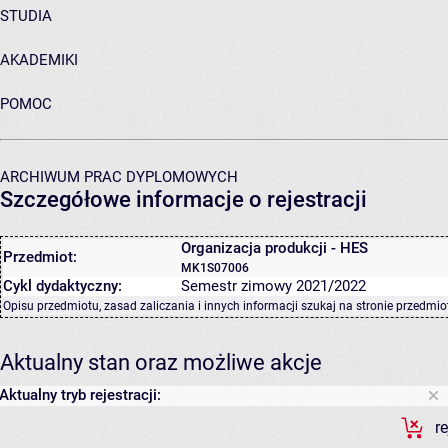
STUDIA
AKADEMIKI
POMOC
ARCHIWUM PRAC DYPLOMOWYCH
Szczegółowe informacje o rejestracji
Organizacja produkcji - HES
Przedmiot:
MK1S07006
Cykl dydaktyczny:
Semestr zimowy 2021/2022
Opisu przedmiotu, zasad zaliczania i innych informacji szukaj na
stronie przedmio
Aktualny stan oraz możliwe akcje
Aktualny tryb rejestracji:
r