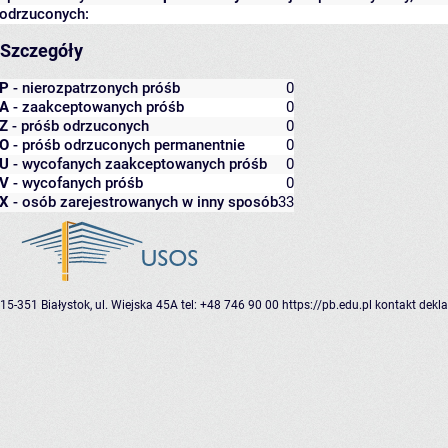
odrzuconych:
Szczegóły
P
- nierozpatrzonych próśb
0
A
- zaakceptowanych próśb
0
Z
- próśb odrzuconych
0
O
- próśb odrzuconych permanentnie
0
U
- wycofanych zaakceptowanych próśb
0
V
- wycofanych próśb
0
X
- osób zarejestrowanych w inny sposób
33
15-351 Białystok, ul. Wiejska 45A
tel: +48 746 90 00
https://pb.edu.pl
kontakt
dekla