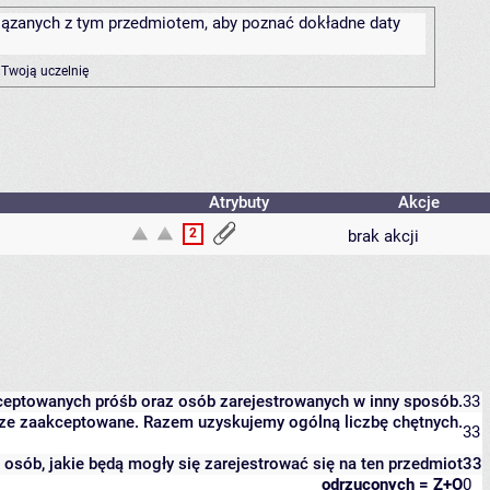
związanych z tym przedmiotem, aby poznać dokładne daty
 Twoją uczelnię
Atrybuty
Akcje
2
brak akcji
kceptowanych próśb oraz osób zarejestrowanych w inny sposób.
33
eszcze zaakceptowane. Razem uzyskujemy ogólną liczbę chętnych.
33
it osób, jakie będą mogły się zarejestrować się na ten przedmiot
33
odrzuconych = Z+O
0