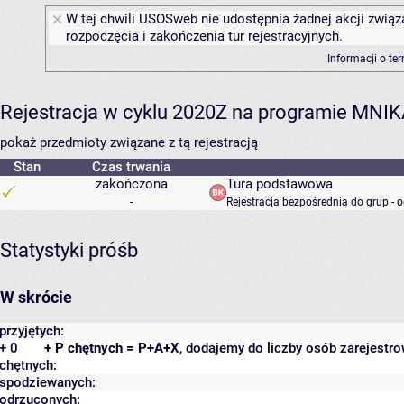
W tej chwili USOSweb nie udostępnia żadnej akcji związ
rozpoczęcia i zakończenia tur rejestracyjnych.
Informacji o te
Rejestracja w cyklu 2020Z na programie MNI
pokaż przedmioty związane z tą rejestracją
Stan
Czas trwania
zakończona
Tura podstawowa
-
Rejestracja bezpośrednia do grup - 
Statystyki próśb
W skrócie
przyjętych:
+ 0
+ P chętnych = P+A+X
, dodajemy do liczby osób zarejestro
chętnych:
spodziewanych:
odrzuconych: