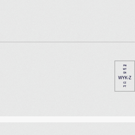
PN
WT
ŚR
WYK-Z
CZ
PT