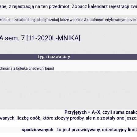
anej z rejestracją na ten przedmiot. Zobacz kalendarz rejestracji 
rminach i zasadach rejestracji szukaj także w dziale Aktualności, edytowanym przez
KA sem. 7 [11-2020L-MNIKA]
Typ i nazwa tury
odmiana z kolejką chętnych
[
opis
]
Przyjętych = A+X
, czyli suma zaa
wanych, liczbę osób, które złożyły prośby, ale nie zostały one j
spodziewanych
- to jest przewidywany, orientacyjny lim