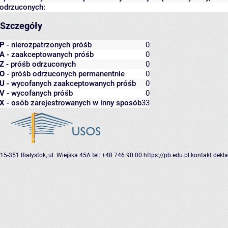
odrzuconych:
Szczegóły
P
- nierozpatrzonych próśb
0
A
- zaakceptowanych próśb
0
Z
- próśb odrzuconych
0
O
- próśb odrzuconych permanentnie
0
U
- wycofanych zaakceptowanych próśb
0
V
- wycofanych próśb
0
X
- osób zarejestrowanych w inny sposób
33
15-351 Białystok, ul. Wiejska 45A
tel: +48 746 90 00
https://pb.edu.pl
kontakt
dekla