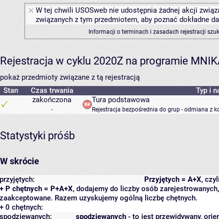
W tej chwili USOSweb nie udostępnia żadnej akcji związa
związanych z tym przedmiotem, aby poznać dokładne daty
Informacji o terminach i zasadach rejestracji sz
Rejestracja w cyklu 2020Z na programie MNI
pokaż przedmioty związane z tą rejestracją
Stan
Czas trwania
Typ i n
zakończona
Tura podstawowa
-
Rejestracja bezpośrednia do grup - odmiana z k
Statystyki próśb
W skrócie
przyjętych:
Przyjętych = A+X
, czy
+ P chętnych = P+A+X
, dodajemy do liczby osób zarejestrowanych, 
zaakceptowane. Razem uzyskujemy ogólną liczbę chętnych.
+ 0 chętnych:
spodziewanych:
spodziewanych
- to jest przewidywany, orie