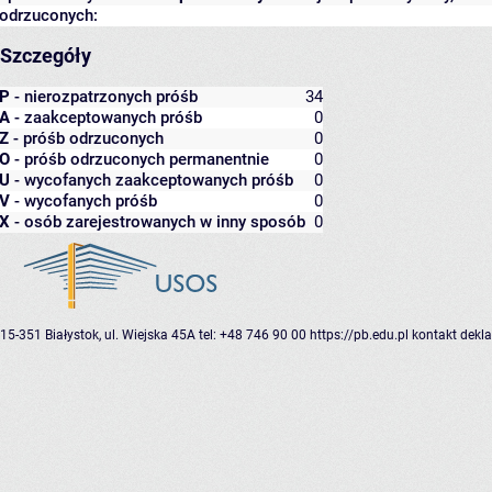
odrzuconych:
Szczegóły
P
- nierozpatrzonych próśb
34
A
- zaakceptowanych próśb
0
Z
- próśb odrzuconych
0
O
- próśb odrzuconych permanentnie
0
U
- wycofanych zaakceptowanych próśb
0
V
- wycofanych próśb
0
X
- osób zarejestrowanych w inny sposób
0
15-351 Białystok, ul. Wiejska 45A
tel: +48 746 90 00
https://pb.edu.pl
kontakt
dekla