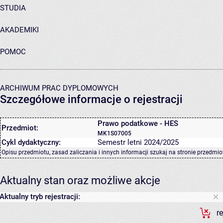
STUDIA
AKADEMIKI
POMOC
ARCHIWUM PRAC DYPLOMOWYCH
Szczegółowe informacje o rejestracji
Prawo podatkowe - HES
Przedmiot:
MK1S07005
Cykl dydaktyczny:
Semestr letni 2024/2025
Opisu przedmiotu, zasad zaliczania i innych informacji szukaj na
stronie przedmio
Aktualny stan oraz możliwe akcje
Aktualny tryb rejestracji:
r