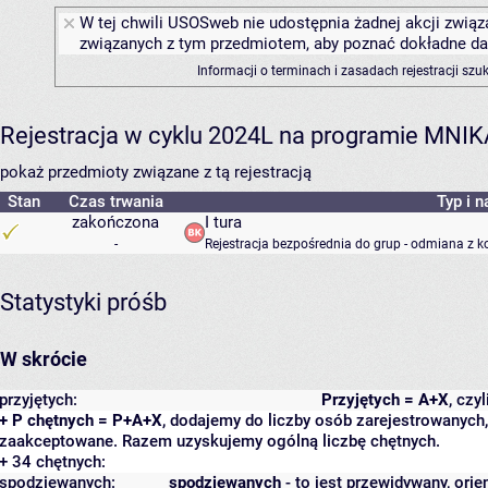
W tej chwili USOSweb nie udostępnia żadnej akcji związa
związanych z tym przedmiotem, aby poznać dokładne daty
Informacji o terminach i zasadach rejestracji sz
Rejestracja w cyklu 2024L na programie MNIK
pokaż przedmioty związane z tą rejestracją
Stan
Czas trwania
Typ i n
zakończona
I tura
-
Rejestracja bezpośrednia do grup - odmiana z k
Statystyki próśb
W skrócie
przyjętych:
Przyjętych = A+X
, czy
+ P chętnych = P+A+X
, dodajemy do liczby osób zarejestrowanych, 
zaakceptowane. Razem uzyskujemy ogólną liczbę chętnych.
+ 34 chętnych:
spodziewanych:
spodziewanych
- to jest przewidywany, orie