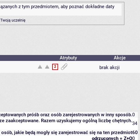
związanych z tym przedmiotem, aby poznać dokładne daty
 Twoją uczelnię
Atrybuty
Akcje
2
brak akcji
kceptowanych próśb oraz osób zarejestrowanych w inny sposób.
0
eszcze zaakceptowane. Razem uzyskujemy ogólną liczbę chętnych.
34
it osób, jakie będą mogły się zarejestrować się na ten przedmiot
60
odrzuconych = Z+O
0