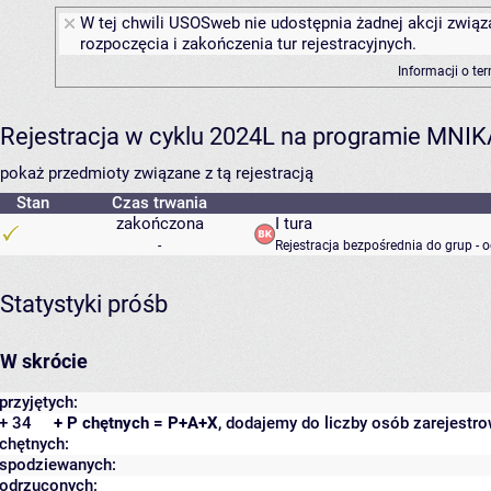
W tej chwili USOSweb nie udostępnia żadnej akcji związ
rozpoczęcia i zakończenia tur rejestracyjnych.
Informacji o te
Rejestracja w cyklu 2024L na programie MNIK
pokaż przedmioty związane z tą rejestracją
Stan
Czas trwania
zakończona
I tura
-
Rejestracja bezpośrednia do grup - 
Statystyki próśb
W skrócie
przyjętych:
+ 34
+ P chętnych = P+A+X
, dodajemy do liczby osób zarejestro
chętnych:
spodziewanych:
odrzuconych: