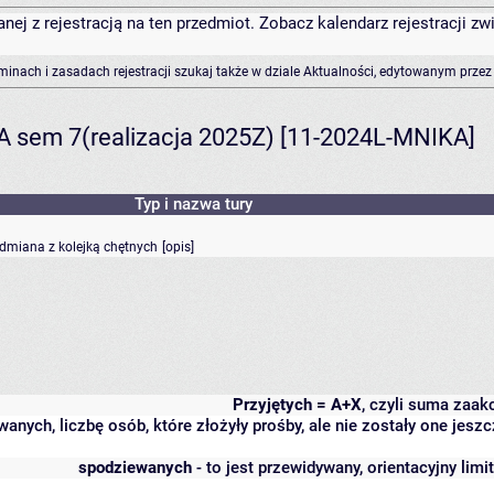
anej z rejestracją na ten przedmiot. Zobacz kalendarz rejestracji 
rminach i zasadach rejestracji szukaj także w dziale Aktualności, edytowanym przez
A sem 7(realizacja 2025Z) [11-2024L-MNIKA]
Typ i nazwa tury
odmiana z kolejką chętnych
[
opis
]
Przyjętych = A+X
, czyli suma zaa
wanych, liczbę osób, które złożyły prośby, ale nie zostały one j
spodziewanych
- to jest przewidywany, orientacyjny lim