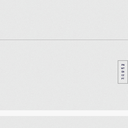
PN
WT
ŚR
CZ
PT