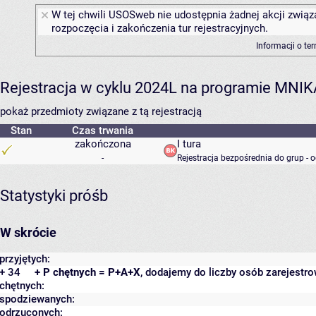
W tej chwili USOSweb nie udostępnia żadnej akcji związ
rozpoczęcia i zakończenia tur rejestracyjnych.
Informacji o te
Rejestracja w cyklu 2024L na programie MNIK
pokaż przedmioty związane z tą rejestracją
Stan
Czas trwania
zakończona
I tura
-
Rejestracja bezpośrednia do grup - 
Statystyki próśb
W skrócie
przyjętych:
+ 34
+ P chętnych = P+A+X
, dodajemy do liczby osób zarejestro
chętnych:
spodziewanych:
odrzuconych: