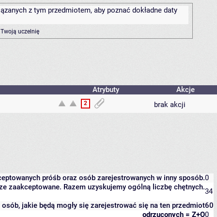
związanych z tym przedmiotem, aby poznać dokładne daty
 Twoją uczelnię
Atrybuty
Akcje
2
brak akcji
kceptowanych próśb oraz osób zarejestrowanych w inny sposób.
0
eszcze zaakceptowane. Razem uzyskujemy ogólną liczbę chętnych.
34
it osób, jakie będą mogły się zarejestrować się na ten przedmiot
60
odrzuconych = Z+O
0