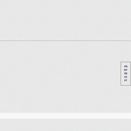
PN
WT
ŚR
CZ
PT