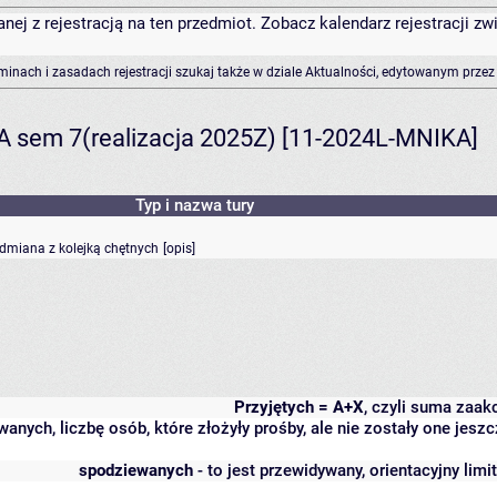
anej z rejestracją na ten przedmiot. Zobacz kalendarz rejestracji 
rminach i zasadach rejestracji szukaj także w dziale Aktualności, edytowanym przez
A sem 7(realizacja 2025Z) [11-2024L-MNIKA]
Typ i nazwa tury
odmiana z kolejką chętnych
[
opis
]
Przyjętych = A+X
, czyli suma zaa
wanych, liczbę osób, które złożyły prośby, ale nie zostały one j
spodziewanych
- to jest przewidywany, orientacyjny lim