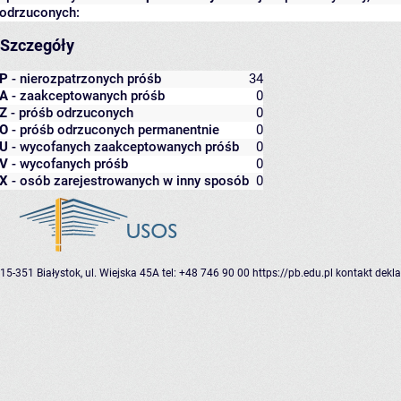
odrzuconych:
Szczegóły
P
- nierozpatrzonych próśb
34
A
- zaakceptowanych próśb
0
Z
- próśb odrzuconych
0
O
- próśb odrzuconych permanentnie
0
U
- wycofanych zaakceptowanych próśb
0
V
- wycofanych próśb
0
X
- osób zarejestrowanych w inny sposób
0
15-351 Białystok, ul. Wiejska 45A
tel: +48 746 90 00
https://pb.edu.pl
kontakt
dekla