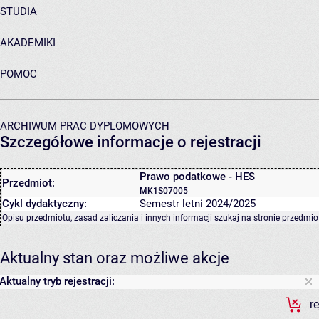
STUDIA
AKADEMIKI
POMOC
ARCHIWUM PRAC DYPLOMOWYCH
Szczegółowe informacje o rejestracji
Prawo podatkowe - HES
Przedmiot:
MK1S07005
Cykl dydaktyczny:
Semestr letni 2024/2025
Opisu przedmiotu, zasad zaliczania i innych informacji szukaj na
stronie przedmio
Aktualny stan oraz możliwe akcje
Aktualny tryb rejestracji:
r