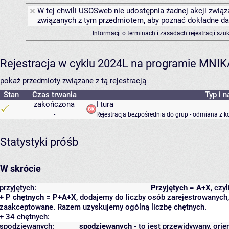
W tej chwili USOSweb nie udostępnia żadnej akcji związa
związanych z tym przedmiotem, aby poznać dokładne daty
Informacji o terminach i zasadach rejestracji sz
Rejestracja w cyklu 2024L na programie MNIK
pokaż przedmioty związane z tą rejestracją
Stan
Czas trwania
Typ i n
zakończona
I tura
-
Rejestracja bezpośrednia do grup - odmiana z k
Statystyki próśb
W skrócie
przyjętych:
Przyjętych = A+X
, czy
+ P chętnych = P+A+X
, dodajemy do liczby osób zarejestrowanych, 
zaakceptowane. Razem uzyskujemy ogólną liczbę chętnych.
+ 34 chętnych:
spodziewanych:
spodziewanych
- to jest przewidywany, orie