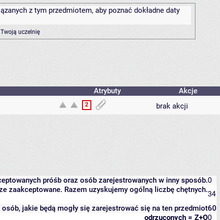
związanych z tym przedmiotem, aby poznać dokładne daty
 Twoją uczelnię
Atrybuty
Akcje
2
brak akcji
kceptowanych próśb oraz osób zarejestrowanych w inny sposób.
0
eszcze zaakceptowane. Razem uzyskujemy ogólną liczbę chętnych.
34
it osób, jakie będą mogły się zarejestrować się na ten przedmiot
60
odrzuconych = Z+O
0