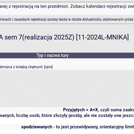
anej z rejestracją na ten przedmiot. Zobacz kalendarz rejestracji 
rminach i zasadach rejestracji szukaj także w dziale Aktualności, edytowanym przez
A sem 7(realizacja 2025Z) [11-2024L-MNIKA]
Typ i nazwa tury
odmiana z kolejką chętnych
[
opis
]
Przyjętych = A+X
, czyli suma zaa
wanych, liczbę osób, które złożyły prośby, ale nie zostały one j
spodziewanych
- to jest przewidywany, orientacyjny lim