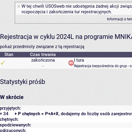
W tej chwili USOSweb nie udostępnia żadnej akcji związ
rozpoczęcia i zakończenia tur rejestracyjnych.
Informacji o te
Rejestracja w cyklu 2024L na programie MNIK
pokaż przedmioty związane z tą rejestracją
Stan
Czas trwania
zakończona
I tura
-
Rejestracja bezpośrednia do grup - 
Statystyki próśb
W skrócie
przyjętych:
+ 34
+ P chętnych = P+A+X
, dodajemy do liczby osób zarejestro
chętnych:
spodziewanych:
odrzuconych: