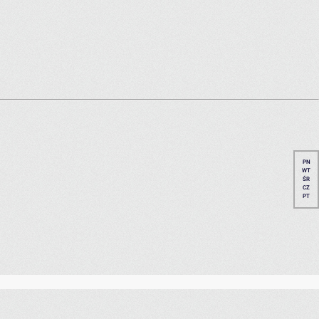
PN
WT
ŚR
CZ
PT