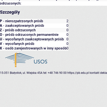
odrzuconych:
Szczegóły
P
- nierozpatrzonych próśb
2
A
- zaakceptowanych próśb
0
Z
- próśb odrzuconych
0
O
- próśb odrzuconych permanentnie
0
U
- wycofanych zaakceptowanych próśb
0
V
- wycofanych próśb
0
X
- osób zarejestrowanych w inny sposób
0
15-351 Białystok, ul. Wiejska 45A
tel: +48 746 90 00
https://pb.edu.pl
kontakt
dekla