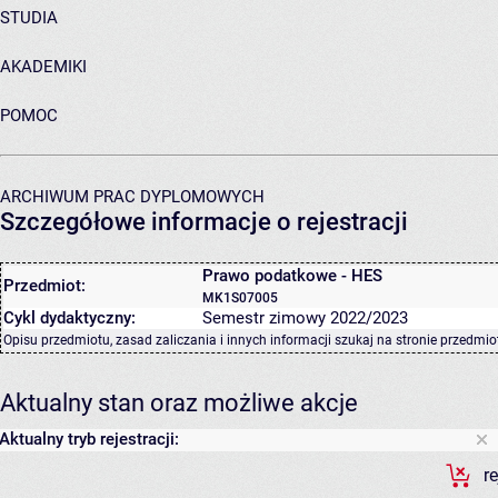
STUDIA
AKADEMIKI
POMOC
ARCHIWUM PRAC DYPLOMOWYCH
Szczegółowe informacje o rejestracji
Prawo podatkowe - HES
Przedmiot:
MK1S07005
Cykl dydaktyczny:
Semestr zimowy 2022/2023
Opisu przedmiotu, zasad zaliczania i innych informacji szukaj na
stronie przedmio
Aktualny stan oraz możliwe akcje
Aktualny tryb rejestracji:
r