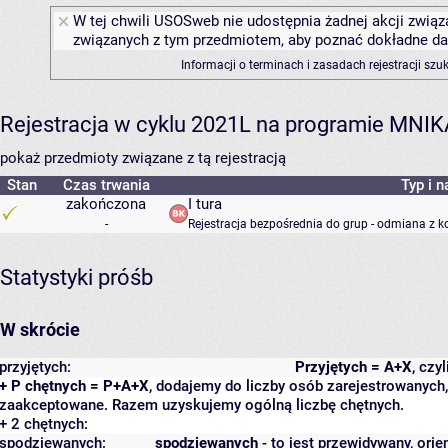
W tej chwili USOSweb nie udostępnia żadnej akcji związa
związanych z tym przedmiotem, aby poznać dokładne daty
Informacji o terminach i zasadach rejestracji sz
Rejestracja w cyklu 2021L na programie MNIK
pokaż przedmioty związane z tą rejestracją
Stan
Czas trwania
Typ i n
zakończona
I tura
-
Rejestracja bezpośrednia do grup - odmiana z k
Statystyki próśb
W skrócie
przyjętych:
Przyjętych = A+X
, czy
+ P chętnych = P+A+X
, dodajemy do liczby osób zarejestrowanych, 
zaakceptowane. Razem uzyskujemy ogólną liczbę chętnych.
+ 2 chętnych:
spodziewanych:
spodziewanych
- to jest przewidywany, orie