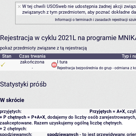
W tej chwili USOSweb nie udostępnia żadnej akcji związa
związanych z tym przedmiotem, aby poznać dokładne daty
Informacji o terminach i zasadach rejestracji sz
Rejestracja w cyklu 2021L na programie MNIK
pokaż przedmioty związane z tą rejestracją
Stan
Czas trwania
Typ i n
zakończona
I tura
-
Rejestracja bezpośrednia do grup - odmiana z k
Statystyki próśb
W skrócie
przyjętych:
Przyjętych = A+X
, czy
+ P chętnych = P+A+X
, dodajemy do liczby osób zarejestrowanych, 
zaakceptowane. Razem uzyskujemy ogólną liczbę chętnych.
+ 2 chętnych:
spodziewanych:
spodziewanych
- to jest przewidywany, orie