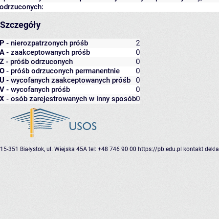
odrzuconych:
Szczegóły
P
- nierozpatrzonych próśb
2
A
- zaakceptowanych próśb
0
Z
- próśb odrzuconych
0
O
- próśb odrzuconych permanentnie
0
U
- wycofanych zaakceptowanych próśb
0
V
- wycofanych próśb
0
X
- osób zarejestrowanych w inny sposób
0
15-351 Białystok, ul. Wiejska 45A
tel: +48 746 90 00
https://pb.edu.pl
kontakt
dekla