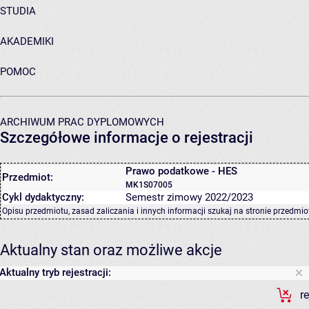
STUDIA
AKADEMIKI
POMOC
ARCHIWUM PRAC DYPLOMOWYCH
Szczegółowe informacje o rejestracji
Prawo podatkowe - HES
Przedmiot:
MK1S07005
Cykl dydaktyczny:
Semestr zimowy 2022/2023
Opisu przedmiotu, zasad zaliczania i innych informacji szukaj na
stronie przedmio
Aktualny stan oraz możliwe akcje
Aktualny tryb rejestracji:
r