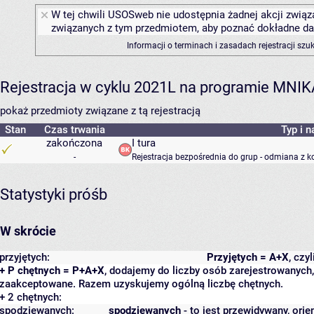
W tej chwili USOSweb nie udostępnia żadnej akcji związa
związanych z tym przedmiotem, aby poznać dokładne daty
Informacji o terminach i zasadach rejestracji sz
Rejestracja w cyklu 2021L na programie MNIK
pokaż przedmioty związane z tą rejestracją
Stan
Czas trwania
Typ i n
zakończona
I tura
-
Rejestracja bezpośrednia do grup - odmiana z k
Statystyki próśb
W skrócie
przyjętych:
Przyjętych = A+X
, czy
+ P chętnych = P+A+X
, dodajemy do liczby osób zarejestrowanych, 
zaakceptowane. Razem uzyskujemy ogólną liczbę chętnych.
+ 2 chętnych:
spodziewanych:
spodziewanych
- to jest przewidywany, orie