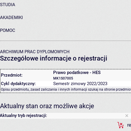
STUDIA
AKADEMIKI
POMOC
ARCHIWUM PRAC DYPLOMOWYCH
Szczegółowe informacje o rejestracji
Prawo podatkowe - HES
Przedmiot:
MK1S07005
Cykl dydaktyczny:
Semestr zimowy 2022/2023
Opisu przedmiotu, zasad zaliczania i innych informacji szukaj na
stronie przedmio
Aktualny stan oraz możliwe akcje
Aktualny tryb rejestracji:
r