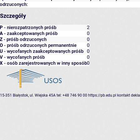
odrzuconych:
Szczegóły
P
- nierozpatrzonych próśb
2
A
- zaakceptowanych próśb
0
Z
- próśb odrzuconych
0
O
- próśb odrzuconych permanentnie
0
U
- wycofanych zaakceptowanych próśb
0
V
- wycofanych próśb
0
X
- osób zarejestrowanych w inny sposób
0
15-351 Białystok, ul. Wiejska 45A
tel: +48 746 90 00
https://pb.edu.pl
kontakt
dekla