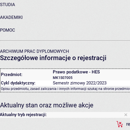
STUDIA
AKADEMIKI
POMOC
ARCHIWUM PRAC DYPLOMOWYCH
Szczegółowe informacje o rejestracji
Prawo podatkowe - HES
Przedmiot:
MK1S07005
Cykl dydaktyczny:
Semestr zimowy 2022/2023
Opisu przedmiotu, zasad zaliczania i innych informacji szukaj na
stronie przedmio
Aktualny stan oraz możliwe akcje
Aktualny tryb rejestracji:
r