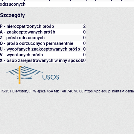
odrzuconych:
Szczegóły
P
- nierozpatrzonych próśb
2
A
- zaakceptowanych próśb
0
Z
- próśb odrzuconych
0
O
- próśb odrzuconych permanentnie
0
U
- wycofanych zaakceptowanych próśb
0
V
- wycofanych próśb
0
X
- osób zarejestrowanych w inny sposób
0
15-351 Białystok, ul. Wiejska 45A
tel: +48 746 90 00
https://pb.edu.pl
kontakt
dekla