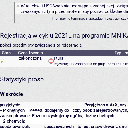
W tej chwili USOSweb nie udostępnia żadnej akcji związa
związanych z tym przedmiotem, aby poznać dokładne daty
Informacji o terminach i zasadach rejestracji sz
Rejestracja w cyklu 2021L na programie MNIK
pokaż przedmioty związane z tą rejestracją
Stan
Czas trwania
Typ i n
zakończona
I tura
-
Rejestracja bezpośrednia do grup - odmiana z k
Statystyki próśb
W skrócie
przyjętych:
Przyjętych = A+X
, czy
+ P chętnych = P+A+X
, dodajemy do liczby osób zarejestrowanych, 
zaakceptowane. Razem uzyskujemy ogólną liczbę chętnych.
+ 2 chętnych:
spodziewanych:
spodziewanych
- to jest przewidywany, orie