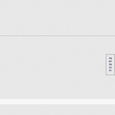
PN
WT
ŚR
CZ
PT