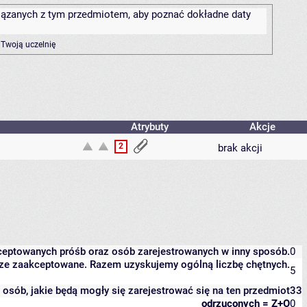
związanych z tym przedmiotem, aby poznać dokładne daty
 Twoją uczelnię
Atrybuty
Akcje
2
brak akcji
kceptowanych próśb oraz osób zarejestrowanych w inny sposób.
0
eszcze zaakceptowane. Razem uzyskujemy ogólną liczbę chętnych.
5
it osób, jakie będą mogły się zarejestrować się na ten przedmiot
33
odrzuconych = Z+O
0