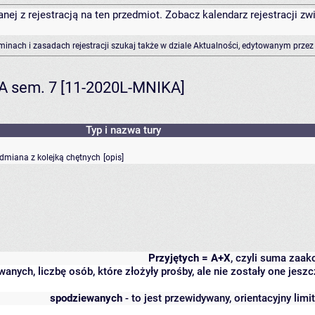
anej z rejestracją na ten przedmiot. Zobacz kalendarz rejestracji 
rminach i zasadach rejestracji szukaj także w dziale Aktualności, edytowanym przez
KA sem. 7 [11-2020L-MNIKA]
Typ i nazwa tury
odmiana z kolejką chętnych
[
opis
]
Przyjętych = A+X
, czyli suma zaa
wanych, liczbę osób, które złożyły prośby, ale nie zostały one j
spodziewanych
- to jest przewidywany, orientacyjny lim