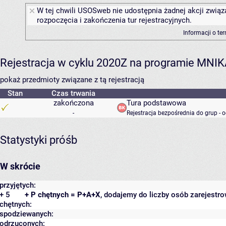
W tej chwili USOSweb nie udostępnia żadnej akcji związ
rozpoczęcia i zakończenia tur rejestracyjnych.
Informacji o te
Rejestracja w cyklu 2020Z na programie MNI
pokaż przedmioty związane z tą rejestracją
Stan
Czas trwania
zakończona
Tura podstawowa
-
Rejestracja bezpośrednia do grup - 
Statystyki próśb
W skrócie
przyjętych:
+ 5
+ P chętnych = P+A+X
, dodajemy do liczby osób zarejestro
chętnych:
spodziewanych:
odrzuconych: